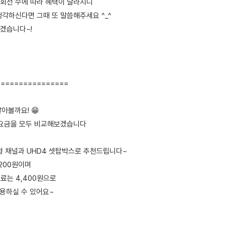
회선 수에 따라 혜택이 달라지니
생각하신다면 그때 또 말씀해주세요 ^_^
겠습니다~!
================
알아볼까요! 😁
가 요금을 모두 비교해보겠습니다
속형 채널과 UHD4 셋탑박스로 추천드립니다~
,200원이며
료는 4,400원으로
 사용하실 수 있어요~