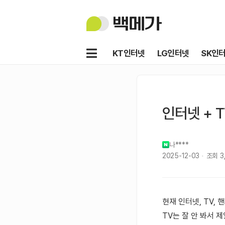
백
메
가
메
KT인터넷
LG인터넷
SK인
뉴
인터넷 + 
나****
2025-12-03
조회
3
현재 인터넷, TV, 
TV는 잘 안 봐서 