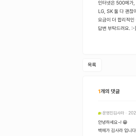
인터넷은 500메가,
LG, SK 둘 다 괜찮
요금이 더 합리적인
답변 부탁드려요. :-
목록
1
개의 댓글
운영진
김사라
202
안녕하세요~! 😁
백메가 김사라 입니다