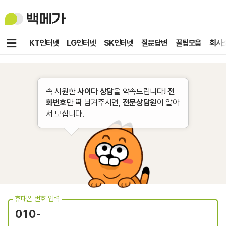
백
메
가
메
KT인터넷
LG인터넷
SK인터넷
질문답변
꿀팁모음
회사
뉴
속 시원한
사이다 상담
을 약속드립니다!
전
화번호
만 딱 남겨주시면,
전문상담원
이 알아
서 모십니다.
휴대폰 번호 입력