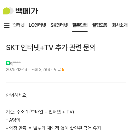
백
메
가
메
KT인터넷
LG인터넷
SK인터넷
질문답변
꿀팁모음
회사소개
뉴
SKT 인터넷+TV 추가 관련 문의
aj****
2025-12-16
조회
3,284
댓글
5
안녕하세요,
기존: 주소 1 (모바일 + 인터넷 + TV)
- A명의
- 약정 만료 후 별도의 재약정 없이 할인된 금액 유지