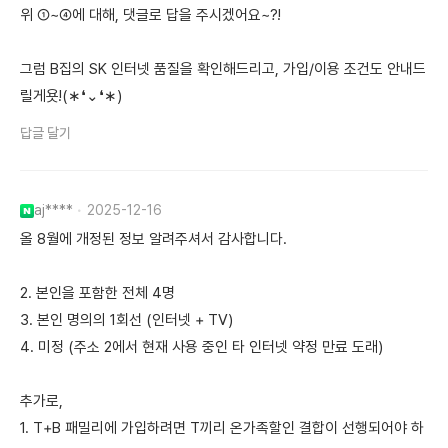
위 ①~④에 대해, 댓글로 답을 주시겠어요~?!
그럼 B집의 SK 인터넷 품질을 확인해드리고, 가입/이용 조건도 안내드
릴게욧!(∗❛⌄❛∗)
답글 달기
aj****
2025-12-16
올 8월에 개정된 정보 알려주셔서 감사합니다.
2. 본인을 포함한 전체 4명
3. 본인 명의의 1회선 (인터넷 + TV)
4. 미정 (주소 2에서 현재 사용 중인 타 인터넷 약정 만료 도래)
추가로,
1. T+B 패밀리에 가입하려면 T끼리 온가족할인 결합이 선행되어야 하