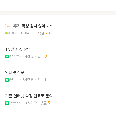
후기 작성 원치 않아~ ♬
공지
신정권
13.04.03
231
TV만 변경 문의
뭐****
3시간 전
3
인터넷 질문
종****
3시간 전
1
기존 인터넷 약정 만료로 문의
Jeff****
4시간 전
5