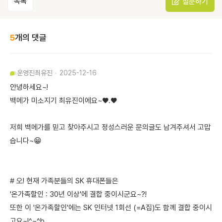
목록
질문하기
5
개의 댓글
운영진
최유진
2025-12-16
안녕하세요~!
백메가 미소지기 최유진이에요~♥.♥
저희 백메가를 믿고 찾아주시고 정성스러운 문의글도 남겨주셔서 고맙
습니다~😁
# 오! 현재 가족분들의 SK 휴대폰들은
'온가족할인 : 30년 이상'에 결합 중이시군요~?!
또한 이 '온가족할인'에는 SK 인터넷 1회선 (=A집)도 함께 결합 중이시
고요~!^~^b