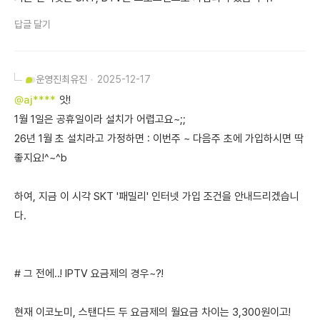
답글 달기
운영진
최유진
2025-12-17
@aj****
앗!
1월 1일은 공휴일이라 설치가 어렵고요~;;
26년 1월 초 설치라고 가정하면 : 이번주 ~ 다음주 초에 가입하시면 딱
좋지요!^~^b
하여, 지금 이 시각 SKT '패밀리' 인터넷 가입 조건을 안내드리겠습니
다.
# 그 전에..! IPTV 요금제의 경우~?!
현재 이코노미, 스탠다드 두 요금제의 월요금 차이는 3,300원이고!