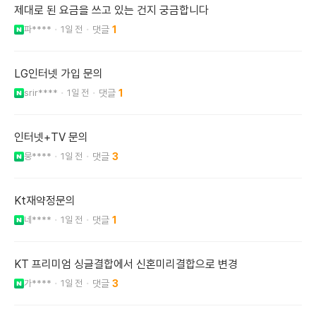
제대로 된 요금을 쓰고 있는 건지 궁금합니다
파****
1일 전
1
LG인터넷 가입 문의
srir****
1일 전
1
인터넷+TV 문의
뭉****
1일 전
3
Kt재약정문의
네****
1일 전
1
KT 프리미엄 싱글결합에서 신혼미리결합으로 변경
가****
1일 전
3