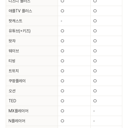
디즈니 플러스
○
○
애플TV 플러스
○
○
팟캐스트
-
○
유튜브(+키즈)
○
○
왓챠
○
○
웨이브
○
○
티빙
○
○
트위치
○
○
쿠팡플레이
○
○
오션
○
○
TED
○
○
MX플레이어
○
-
N플레이어
○
-