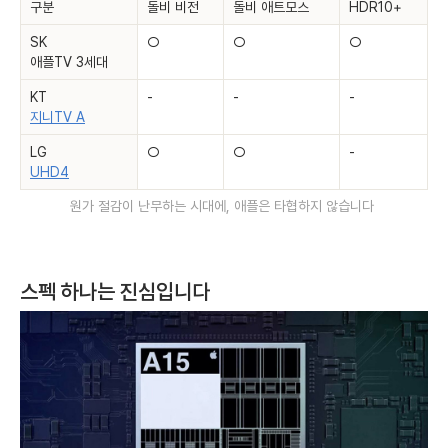
구분
돌비 비전
돌비 애트모스
HDR10+
SK
○
○
○
애플TV 3세대
KT
-
-
-
지니TV A
LG
○
○
-
UHD4
원가 절감이 난무하는 시대에, 애플은 타협하지 않습니다
스펙 하나는 진심입니다