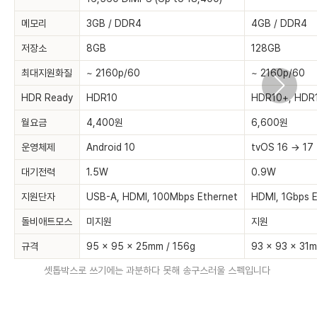
메모리
3GB / DDR4
4GB / DDR4
저장소
8GB
128GB
최대지원화질
~ 2160p/60
~ 2160p/60
HDR Ready
HDR10
HDR10+, HD
월요금
4,400원
6,600원
운영체제
Android 10
tvOS 16 → 17
대기전력
1.5W
0.9W
지원단자
USB-A, HDMI, 100Mbps Ethernet
HDMI, 1Gbps E
돌비애트모스
미지원
지원
규격
95 x 95 x 25mm / 156g
93 x 93 x 31m
셋톱박스로 쓰기에는 과분하다 못해 송구스러울 스펙입니다