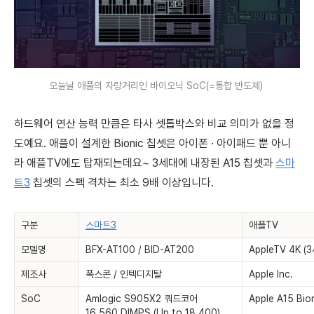
오늘날 애플의 자랑거리인 바이오닉 SoC(=통합 반도체)
하드웨어 연산 능력 만큼은 타사 셋톱박스와 비교 의미가 없을 정
도예요. 애플이 설계한 Bionic 칩셋은 아이폰 · 아이패드 뿐 아니
라 애플TV에도 탑재되는데요~ 3세대에 내장된 A15 칩셋과
스마
트3
칩셋의 스펙 격차는 최소 9배 이상입니다.
구분
스마트3
애플TV
모델명
BFX-AT100 / BID-AT200
AppleTV 4K (
제조사
폭스콘 / 인텍디지탈
Apple Inc.
SoC
Amlogic S905X2 쿼드코어
Apple A15 Bio
16,560 DIMPS (Up to 18,400)