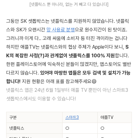
[넷플릭스 뿐 아니라, 없는 거 빼고 다 있습니다]
그동안 SK 셋톱박스는 넷플릭스를 지원하지 않았습니다. 넷플릭
스와 SK가 오랜시간
망 사용료 분쟁
으로 원수지간이 된 탓이죠.
그러니까 이게 다.. 고래 싸움에 소비자 등 터진 격이라는 겁니다
하지만 애플TV는 넷플릭스와의 협상 주체가 Apple이다 보니,
S
K의 복잡한 사정(?)과 관계없이 넷플릭스를 100% 지원
합니다.
한편 플레이스토어에 익숙하신 분들이 많겠지만, 앱스토어도 별반
다르지 않습니다.
있어야 마땅한 앱들은 모두 검색 및 설치가 가능
합니다!
지원 현황은 아래 표를 참고해주세요😄
넷플릭스 앱은 24년 6월 1일부터 애플 TV 뿐만이 아닌 스마트3
셋톱박스에서도 이용할 수 있습니다!
구분
스마트3
애플TV
넷플릭스
○
○