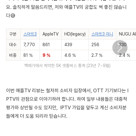
요. 솔직하게 말씀드리면, 저와 애플TV의 궁합도 썩 좋진 않습니
다
😅
구분
스마트3
AppleTV
HD(legacy)
스마트3 미니
NUGU AI
대수
7,770
861
439
256
230
비중
81 %
9 %
4.6 %
2.7 %
2.4 %
백메가에서 계약한 SK 셋톱박스 통계 (23년 7~9월)
이번 애플TV 리뷰는 철저히 소비자 입장에서, OTT 기기보다는 I
PTV의 관점으로 이야기하려 합니다. 하여 일부 내용들은 대중적
평가와 상반될 수도 있지만, IPTV 가입을 앞두고 계신 소비자분
들에게 더 도움 되리라 믿습니다.