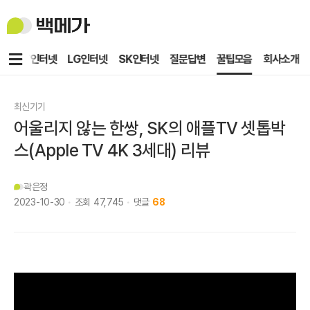
백
메
가
메
KT인터넷
LG인터넷
SK인터넷
질문답변
꿀팁모음
회사소개
뉴
최신기기
어울리지 않는 한쌍, SK의 애플TV 셋톱박
스(Apple TV 4K 3세대) 리뷰
곽은정
2023-10-30
조회
47,745
댓글
68