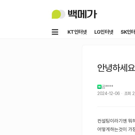
백
메
가
메
KT인터넷
LG인터넷
SK인
뉴
안녕하세요
곰****
2024-12-06
조회
2
컨설팅이라기엔 뭐하
어떻게하는것이 가장