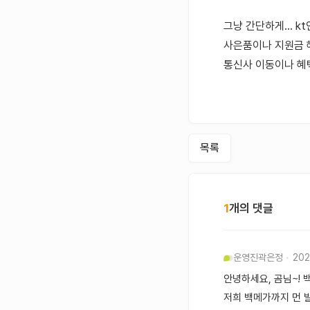
그냥 간단하게... k
사은품이나 지원금 혜
통신사 이동이나 혜택
목록
1
개의 댓글
운영진
곽은정
202
안녕하세요, 곰님~!
저희 백메가까지 먼 