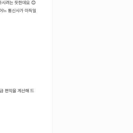
하시려는 듯한데요 😊
 어느 통신사가 이득일
금 편익을 계산해 드