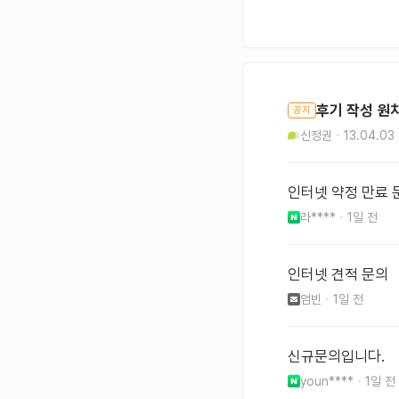
후기 작성 원
공지
신정권
13.04.03
인터넷 약정 만료 
라****
1일 전
인터넷 견적 문의
엄빈
1일 전
신규문의입니다.
youn****
1일 전