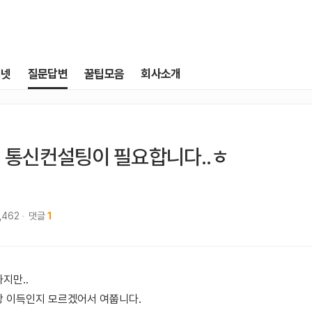
터넷
질문답변
꿀팁모음
회사소개
 통신컨설팅이 필요합니다..ㅎ
,462
댓글
1
지만..
 이득인지 모르겠어서 여쭙니다.