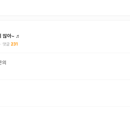
치 않아~ ♬
231
문의