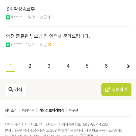
SK 약정종료후
베****
1일 전
1
약정 종료된 부모님 집 인터넷 문의드립니다.
영****
1일 전
3
1
2
3
4
5
6
검색
질문하기
회사소개
이용약관
개인정보처리방침
연구실
백메가 주식회사
대표이사 : 신정권
사업자등록번호 : 503-86-14235
본사 : 대구광역시 수성구 들안로 258 백메가
서울지사 : 서울 마포구 독막로7길 40