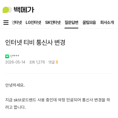
백
메
가
메
KT인터넷
LG인터넷
SK인터넷
질문답변
꿀팁모음
회사소개
뉴
인터넷 티비 통신사 변경
기****
2026-05-14
조회
1,276
댓글
3
안녕하세요.
지금 sk브로드밴드 사용 중인데 약정 만료되어 통신사 변경을 하
려고 합니다.