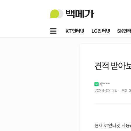
백
메
가
메
KT인터넷
LG인터넷
SK인
뉴
견적 받아
예****
2026-02-24
조회
3
현재 kt인터넷 사