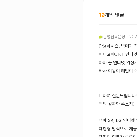
19
개의 댓글
운영진
곽은정
202
안녕하세요, 백메가 
아이코야.. KT 인터
아마 곧 인터넷 약정
타사 이동이 해법이 아
1. 하여 질문드립니다!
댁의 정확한 주소지는
댁에 SK, LG 인터
대칭형 방식으로 제공