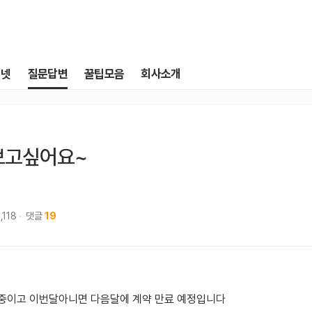
터넷
질문답변
꿀팁모음
회사소개
보고싶어요~
,118
댓글
19
용중이고 이번달아니면 다음달에 계약 만료 예정입니다