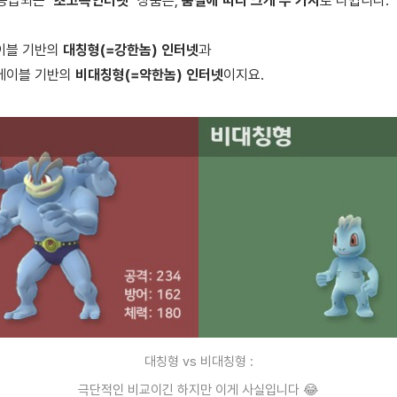
공급되는 "
초고속인터넷
" 상품은,
품질에 따라 크게
두 가지
로
나뉩니다.
이블 기반
의
대칭형
(=강한놈) 인터넷
과
케이블 기반
의
비대칭형
(=약한놈) 인터넷
이지요.
대칭형 vs 비대칭형 :
극단적인 비교이긴 하지만 이게 사실입니다 😂