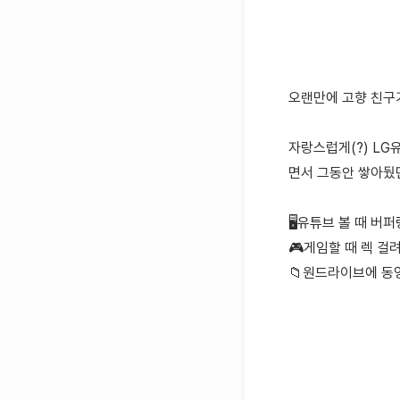
오랜만에 고향 친구가
자랑스럽게(?) LG
면서 그동안 쌓아뒀
🖥️유튜브 볼 때 버
🎮게임할 때 렉 걸
📁원드라이브에 동영