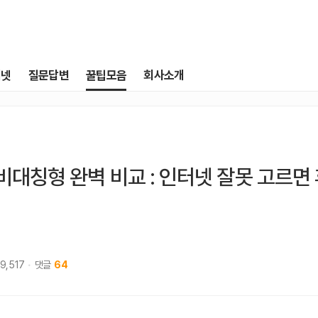
터넷
질문답변
꿀팁모음
회사소개
 비대칭형 완벽 비교 : 인터넷 잘못 고르면
19,517
댓글
64