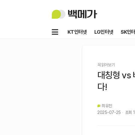
백
메
가
메
KT인터넷
LG인터넷
SK인
뉴
꼭 읽어보기
대칭형 vs
다!
최유진
2025-07-25
조회