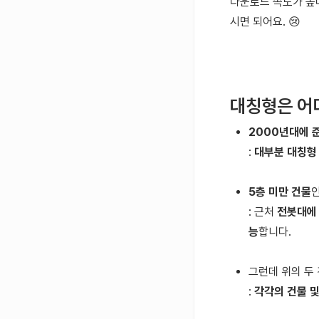
다운로드 속도가 높다
시면 되어요.
😢
대칭형은 어
2000년대에 
:
대부분 대칭형
5층 미만 건물
: 근처
전봇대에 
능
합니다.
그런데 위의 두
:
각각의 건물 및