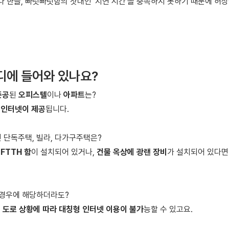
 한들, 빠릿빠릿함의 잣대인 '
지연 시간
'을 충족하지 못하기 때문에 허상
디에 들어와 있나요?
준공
된
오피스텔
이나
아파트
는?
 인터넷이 제공
됩니다.
인 단독주택, 빌라, 다가구주택은?
FTTH 함
이 설치되어 있거나,
건물 옥상에 광랜 장비
가 설치되어 있다
 경우에 해당하더라도?
 도로 상황에 따라 대칭형 인터넷 이용이 불가
능할 수 있고요.