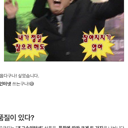
 옳다구나! 싶었습니다.
 인터넷
쓰는구나!😅
품질이 있다?