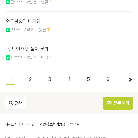
근****
2일 전
1
인터넷&티비 가입
j****
3일 전
7
농막 인터넷 설치 문의
박****
3일 전
1
1
2
3
4
5
6
검색
질문하기
회사소개
이용약관
개인정보처리방침
연구실