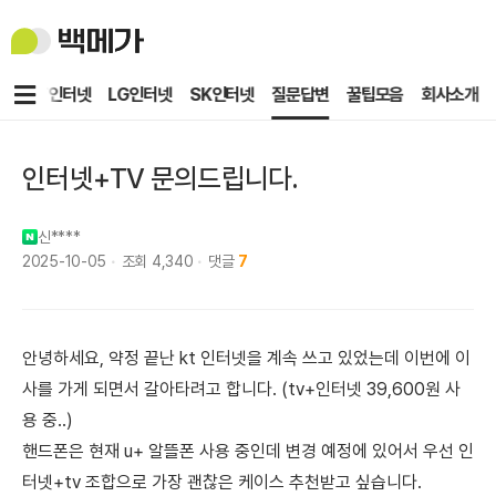
백
메
가
메
KT인터넷
LG인터넷
SK인터넷
질문답변
꿀팁모음
회사소개
뉴
인터넷+TV 문의드립니다.
신****
2025-10-05
조회
4,340
댓글
7
안녕하세요, 약정 끝난 kt 인터넷을 계속 쓰고 있었는데 이번에 이
사를 가게 되면서 갈아타려고 합니다. (tv+인터넷 39,600원 사
용 중..)
핸드폰은 현재 u+ 알뜰폰 사용 중인데 변경 예정에 있어서 우선 인
터넷+tv 조합으로 가장 괜찮은 케이스 추천받고 싶습니다.