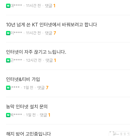
대****
11시간 전
1
10년 넘게 쓴 KT 인터넷에서 바꿔보려고 합니다
미****
11시간 전
7
인터넷이 자주 끊기고 느립니다.
근****
12시간 전
1
인터넷&티비 가입
j****
1일 전
7
농막 인터넷 설치 문의
박****
1일 전
1
해지 방어 고민중입니다