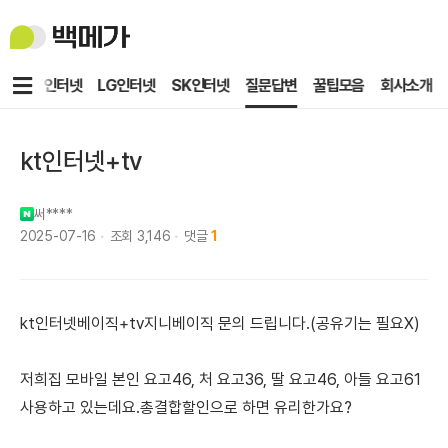
백
메
가
메
KT인터넷
LG인터넷
SK인터넷
질문답변
꿀팁모음
회사소개
뉴
kt인터넷+tv
써****
2025-07-16
조회
3,146
댓글
1
kt인터넷베이직+tv지니베이직 문의 드립니다.(공유기는 필요X)
저희집 모바일 본인 요고46, 처 요고36, 딸 요고46, 아들 요고61
사용하고 있는데요.총결합할인으로 하면 유리한가요?