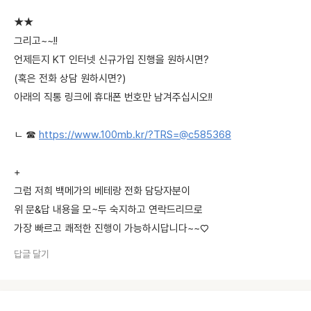
★★
그리고~~!!
언제든지 KT 인터넷 신규가입 진행을 원하시면?
(혹은 전화 상담 원하시면?)
아래의 직통 링크에 휴대폰 번호만 남겨주십시오!!
ㄴ ☎
https://www.100mb.kr/?TRS=@c585368
+
그럼 저희 백메가의 베테랑 전화 담당자분이
위 문&답 내용을 모~두 숙지하고 연락드리므로
가장 빠르고 쾌적한 진행이 가능하시답니다~~♡
답글 달기