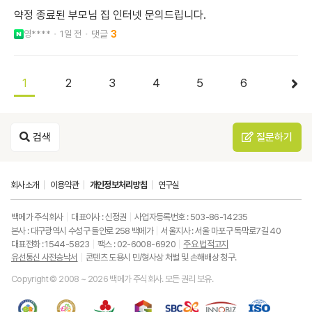
약정 종료된 부모님 집 인터넷 문의드립니다.
영****
1일 전
3
1
2
3
4
5
6
검색
질문하기
회사소개
이용약관
개인정보처리방침
연구실
백메가 주식회사
대표이사 : 신정권
사업자등록번호 : 503-86-14235
본사 : 대구광역시 수성구 들안로 258 백메가
서울지사 : 서울 마포구 독막로7길 40
대표전화 : 1544-5823
팩스 : 02-6008-6920
주요 법적고지
유선통신 사전승낙서
콘텐츠 도용시 민/형사상 처벌 및 손해배상 청구.
Copyright © 2008 ~ 2026 백메가 주식회사. 모든 권리 보유.
한
성
사
과
중
중
ISO9001