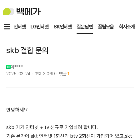
백
메
가
메
KT인터넷
LG인터넷
SK인터넷
질문답변
꿀팁모음
회사소개
뉴
skb 결합 문의
이****
2025-03-24
조회
3,069
댓글
1
안녕하세요
skb 기가 인터넷 + tv 신규로 가입하려 합니다.
기존 본가에 skt 인터넷 1회선과 btv 2회선이 가입되어 있고,skt