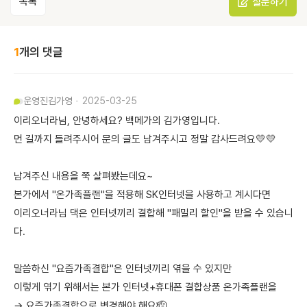
목록
질문하기
1
개의 댓글
운영진
김가영
2025-03-25
이리오너라님, 안녕하세요? 백메가의 김가영입니다.
먼 길까지 들려주시어 문의 글도 남겨주시고 정말 감사드려요💛💛
남겨주신 내용을 쭉 살펴봤는데요~
본가에서 "온가족플랜"을 적용해 SK인터넷을 사용하고 계시다면
이리오너라님 댁은 인터넷끼리 결합해 "패밀리 할인"을 받을 수 있습니
다.
말씀하신 "요즘가족결합"은 인터넷끼리 엮을 수 있지만
이렇게 엮기 위해서는 본가 인터넷+휴대폰 결합상품 온가족플랜을
→ 요즘가족결합으로 변경해야 해요🫡