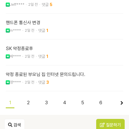
Jeff****
2일 전
5
핸드폰 통신사 변경
m****
2일 전
1
SK 약정종료후
베****
2일 전
1
약정 종료된 부모님 집 인터넷 문의드립니다.
영****
2일 전
3
1
2
3
4
5
6
검색
질문하기