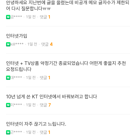
안녕하세요 지난번에 글을 올렸는데 비공개 메모 글자수가 제한되
어 다시 질문합니다ㅠㅠ
금****
1일 전
1
인터넷가입
kill****
1일 전
4
인터넷 + TV상품 약정기간 종료되었습니다 어떤게 좋을지 추천
요청드립니다
대****
1일 전
1
10년 넘게 쓴 KT 인터넷에서 바꿔보려고 합니다
미****
1일 전
7
인터넷이 자주 끊기고 느립니다.
근****
1일 전
1