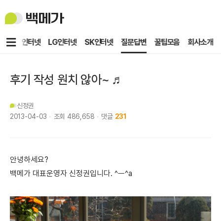
백
메
가
메
KT인터넷
LG인터넷
SK인터넷
질문답변
꿀팁모음
회사소개
뉴
후기 작성 원치 않아~ ♬
신정권
2013-04-03
조회
486,658
댓글
231
안녕하세요?
백메가 대표운영자 신정권입니다. ^ㅡ^a