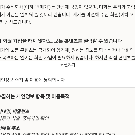
가 주식회사(이하 '백메가')는 만남에 국경이 없으며, 대화는 우리가 고
가 아님을 일깨워 줄 것이라 믿습니다. 계기를 마련해 주신 회원(이하 '
)께 감사드립니다.
 회원 가입을 하지 않아도, 모든 콘텐츠를 열람할 수 있습니다
가의 모든 콘텐츠는 공개되어 있기에, 원하는 정보를 탐닉하거나 대화의
 목격하는 일에는 회원 가입이 필요하지 않습니다. 하지만 직접 콘텐츠를
펼치기
시기 바란다면 회원 가입을 택해주십시오.
는 단순합니다.
①
지금 보고 계신 글을 읽고,
②
동의해 주시고,
③
몇 가
개인정보 수집 및 이용에 동의합니다
인정보를 입력하시고,
④
가입 신청 등록을 해주시면 됩니다! 이와 동시에
이용 계정(이하 '계정')이 부여되지요. 계정이란 사용자가 백메가에 로그
 수집하는 개인정보 항목 및 이용목적
 이용하는 각종 서비스 이용 이력을 관리하기 위한 사용자 식별 단위입니
, 우리가 통상 '아이디'라 부르는 그것입니다)
닉네임, 비밀번호
사용자 식별, 중복가입 확인
편
네이버 아이디로 로그인
기능을 이용하시면 개인정보를 입력하는 번거
가 생략되며, 별도의 계정을 생성하거나 기억할 필요가 없어 매우 편리
이메일 주소