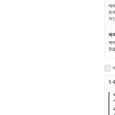
백메
존재
자'
딱히
백메
장을
성하
절차
개
스 
1.
이후
(네
한
절차