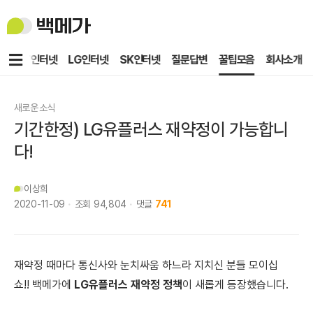
백
메
가
메
KT인터넷
LG인터넷
SK인터넷
질문답변
꿀팁모음
회사소개
뉴
새로운 소식
기간한정) LG유플러스 재약정이 가능합니
다!
이상희
2020-11-09
조회
94,804
댓글
741
재약정 때마다 통신사와 눈치싸움 하느라 지치신 분들 모이십
쇼!!
백메가에
LG유플러스 재약정 정책
이 새롭게 등장했습니다.