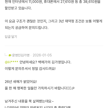
현재 인터넷에서 11,000원, 휴대폰에서 27,610원 등 총 38,610원을
할인받고 있습니다.
이 요금 구조가 괜찮은 것인지, 그리고 3년 재약정 조건은 보통 어떻게
되는지 궁금하여 문의드립니다.
답글 달기
운영진
김가영
2026-01-05
@H****
안녕하세요? 백메가의 김가영입니다.
이렇게 문의주셔서 정말 감사드려요!
26년 새해가 밝았어요!
올 한 해 행복한 일들만 가득하시기 바랍니다🙇‍♀️🎉
남겨주신 내용을 쭉 살펴봤는데요~
LG인터넷 약정이 만료된지 시간이 좀 흘렀다면