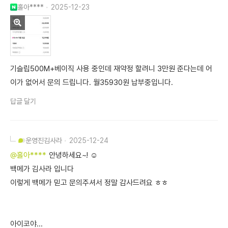
홀아****
2025-12-23
기슬립500M+베이직 사용 중인데 재약정 할려니 3만원 준다는데 어
이가 없어서 문의 드립니다. 월35930원 납부중입니다.
답글 달기
운영진
김사라
2025-12-24
@홀아****
안녕하세요~! ☺️
백메가 김사라 입니다
이렇게 백메가 믿고 문의주셔서 정말 감사드려요 ㅎㅎ
아이코야...