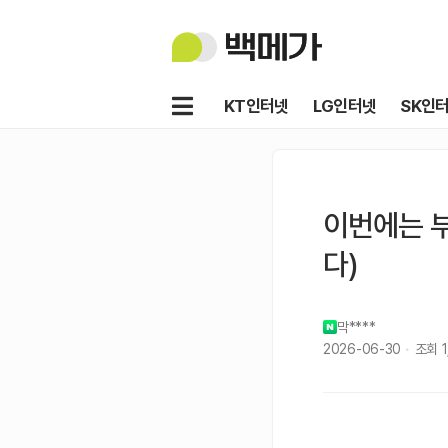
백
메
가
메
KT인터넷
LG인터넷
SK인
뉴
이번에는 
다)
막****
2026-06-30
조회
1