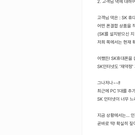
2. 고객님 댁에 대하
고객님 댁은 : SK 
어떤 폰결합 상품을 적
(SK를 설치받으신 지 
저희 쪽에서는 현재 확인
어쨌든! SK휴대폰을
SK인터넷도 '재약정' 
그나저나~~!!
최근에 PC 1대를 
SK 인터넷이 너무 느
지금 상황에서는...
곧바로 딱! 확실히 짚