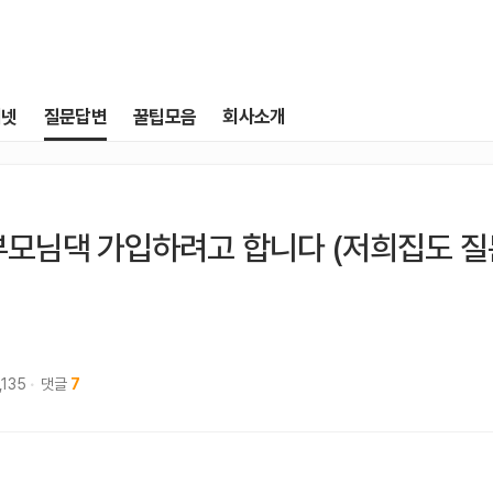
터넷
질문답변
꿀팁모음
회사소개
부모님댁 가입하려고 합니다 (저희집도 질
,135
댓글
7