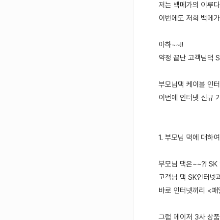
저는 백메가의 이루다라
이번에도 저희 백메
아하~~!!
약정 끝난 고객님댁 SK
부모님댁 케이블 인터
이번에 인터넷 신규 
1. 부모님 댁에 대하여
부모님 댁은~~?! SK
고객님 댁 SK인터넷과
바로 인터넷끼리 <패
그럼 메이저 3사 상