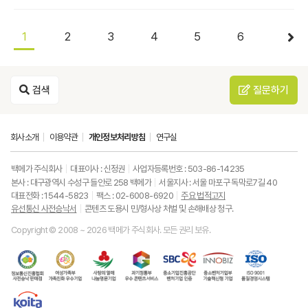
1
2
3
4
5
6
검색
질문하기
회사소개
이용약관
개인정보처리방침
연구실
백메가 주식회사
대표이사 : 신정권
사업자등록번호 : 503-86-14235
본사 : 대구광역시 수성구 들안로 258 백메가
서울지사 : 서울 마포구 독막로7길 40
대표전화 : 1544-5823
팩스 : 02-6008-6920
주요 법적고지
유선통신 사전승낙서
콘텐츠 도용시 민/형사상 처벌 및 손해배상 청구.
Copyright © 2008 ~ 2026 백메가 주식회사. 모든 권리 보유.
한
성
사
과
중
중
ISO9001
국
평
랑
기
소
소
품
정
등
의
정
기
벤
질
보
가
열
통
업
처
경
통
족
매
부
진
기
영
한
신
부
(사
우
흥
업
시
국
진
가
회
수
공
부
스