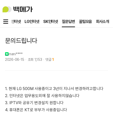
백
메
가
메
KT인터넷
LG인터넷
SK인터넷
질문답변
꿀팁모음
회사소개
뉴
문의드립니다
mani****
2026-06-15
조회
1,153
댓글
1
1. 현재 LG 500M 사용중이고 3년이 지나서 변경하려고합니다
2. 인터넷은 업무용도외에 잘 사용하지않습니다
3. IPTV와 공유기 변경설치 원합니다
4. 휴대폰은 KT로 부부가 사용중입니다