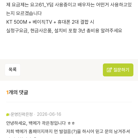
제 요금제는 요고61_Y덤 사용중이고 배우자는 어떤거 사용하고있
는지 모르겠습니다
KT 500M + 베이직TV + 휴대폰 2대 결합 시
실청구요금, 현금사은품, 설치비 포함 3년 총비용 알려주세요
목록
질문하기
1
개의 댓글
운영진
곽은정
2026-06-16
안녕하세요, 백메가 곽은정입니다 ㅎㅎ
저희 백메가 홈페이지까지 먼 발걸음(?)을 하시어 믿고 문의 남겨주셔