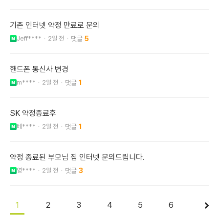
기존 인터넷 약정 만료로 문의
Jeff****
2일 전
5
핸드폰 통신사 변경
m****
2일 전
1
SK 약정종료후
베****
2일 전
1
약정 종료된 부모님 집 인터넷 문의드립니다.
영****
2일 전
3
1
2
3
4
5
6