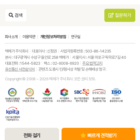
검색
질문하기
회사소개
이용약관
개인정보처리방침
연구실
백메가 주식회사
대표이사 : 신정권
사업자등록번호 : 503-86-14235
본사 : 대구광역시 수성구 들안로 258 백메가
서울지사 : 서울 마포구 독막로7길 40
대표전화 : 1544-5823
팩스 : 02-6008-6920
주요 법적고지
유선통신 사전승낙서
콘텐츠 도용시 민/형사상 처벌 및 손해배상 청구.
Copyright © 2008 ~ 2026 백메가 주식회사. 모든 권리 보유.
한
성
사
과
중
중
ISO9001
국
평
랑
기
소
소
품
정
등
의
정
기
벤
질
보
가
열
통
업
처
경
통
족
매
부
진
기
영
한
신
부
(사
우
흥
업
시
국
진
가
회
수
공
부
스
산
흥
족
복
콘
단
기
템
업
협
친
지
텐
벤
술
기
회
화
공
츠
처
혁
술
유
우
동
서
기
신
진
선
수
모
비
업
형
전화 걸기
빠르게 견적받기
흥
통
기
금
스
인
기