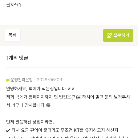
될까요?
목록
질문하기
1
개의 댓글
운영진
곽은정
2026-06-09
안녕하세요, 백메가 곽은정입니다 ㅎㅎ
저희 백메가 홈페이지까지 먼 발걸음(?)을 하시어 믿고 문의 남겨주셔
서 너무나 감사합니다 😄
먼저 말씀하신 상황이라면,
✔️ 타사 요금 편익이 좋더라도 무조건 KT를 유지하고자 하신지