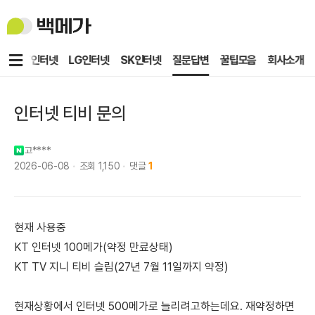
백
메
가
메
KT인터넷
LG인터넷
SK인터넷
질문답변
꿀팁모음
회사소개
뉴
인터넷 티비 문의
고****
2026-06-08
조회
1,150
댓글
1
현재 사용중
KT 인터넷 100메가(약정 만료상태)
KT TV 지니 티비 슬림(27년 7월 11일까지 약정)
현재상황에서 인터넷 500메가로 늘리려고하는데요. 재약정하면