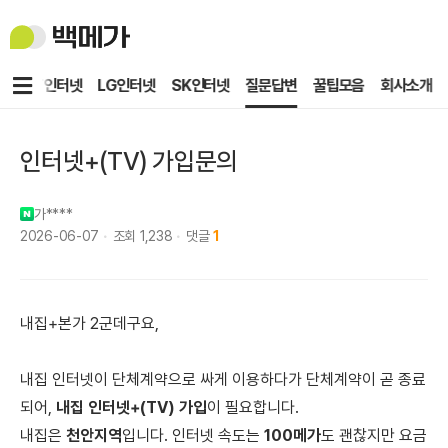
백
메
가
메
KT인터넷
LG인터넷
SK인터넷
질문답변
꿀팁모음
회사소개
뉴
인터넷+(TV) 가입문의
가****
2026-06-07
조회
1,238
댓글
1
내집+본가 2군데구요,
내집 인터넷이 단체계약으로 싸게 이용하다가 단체계약이 곧 종료
되어,
내집 인터넷+(TV) 가입
이 필요합니다.
내집은
천안지역
입니다. 인터넷 속도는
100메가
도 괜찮지만 요금