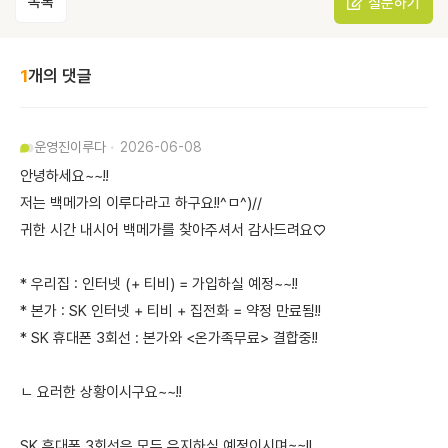
목록
질문하기
1
개의 댓글
운영진
이루다
2026-06-08
안녕하세요~~!!
저는 백메가의 이루다라고 하구요!!^ㅁ^)//
귀한 시간 내시어 백메가를 찾아주셔서 감사드려요♡
* 우리집 : 인터넷 (+ 티비) = 가입하실 예정~~!!
* 본가 : SK 인터넷 + 티비 + 집전화 = 약정 만료됨!!
* SK 휴대폰 3회선 : 본가와 <온가족무료> 결합중!!
ㄴ 요러한 상황이시구요~~!!
SK 휴대폰 3회선은 모두 유지하실 예정이시며~~!!