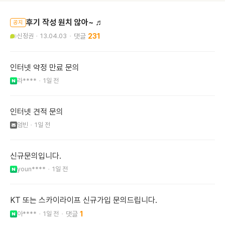
후기 작성 원치 않아~ ♬
공지
신정권
13.04.03
231
인터넷 약정 만료 문의
라****
1일 전
인터넷 견적 문의
엄빈
1일 전
신규문의입니다.
youn****
1일 전
KT 또는 스카이라이프 신규가입 문의드립니다.
아****
1일 전
1