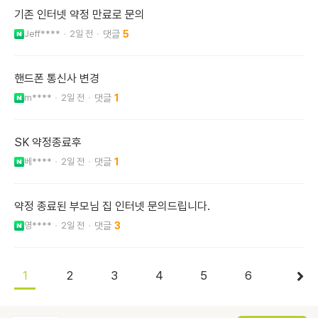
기존 인터넷 약정 만료로 문의
Jeff****
2일 전
5
핸드폰 통신사 변경
m****
2일 전
1
SK 약정종료후
베****
2일 전
1
약정 종료된 부모님 집 인터넷 문의드립니다.
영****
2일 전
3
1
2
3
4
5
6