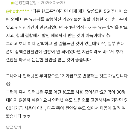
운영진
곽은정
2026-05-29
@hoth****
"다른 핸드폰" 이라면 어제 제가 말씀드린 5G 주니어 슬
림 외에 다른 요금제를 말씀하신 거죠? 물론 결합 가능한 KT 휴대폰이
있고 + 약정기간이 만료되었다면 → 1년 약정 추가로 요금 할인을 받으
시고, 함께 결합해서 할인 혜택까지 받는 것이 이득이에요 👍
그러고 보니 어제 깜빡하고 덜 말씀드린 것이 있는데요 ^^; 일부 휴대
폰이 총액결합할인에 결합이 안 되어있다면 지금이라도 빠르게 추가
결합을 하셔서 든든한 할인을 받는 것이 좋습니다.
그나저나 인터넷은 무약정으로 1기가급으로 변경하는 것도 가능합니다
😄
그런데 혹시 인터넷은 주로 어떤 용도로 사용 중이신가요? 댁이 30평
대이지 않을까 싶은데요~! 인터넷 속도 느림으로 고민하시는 거라면 5
00메가급 사용이 아닌, 다른 쪽이 원인일 수도 있어서 마음에 걸려 여
쭙습니다 ㅎㅎ
답글 달기