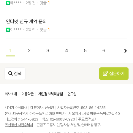
하****
2일 전
1
인터넷 신규 계약 문의
이****
2일 전
1
1
2
3
4
5
6
검색
질문하기
회사소개
이용약관
개인정보처리방침
연구실
백메가 주식회사
대표이사 : 신정권
사업자등록번호 : 503-86-14235
본사 : 대구광역시 수성구 들안로 258 백메가
서울지사 : 서울 마포구 독막로7길 40
대표전화 : 1544-5823
팩스 : 02-6008-6920
주요 법적고지
유선통신 사전승낙서
콘텐츠 도용시 민/형사상 처벌 및 손해배상 청구.