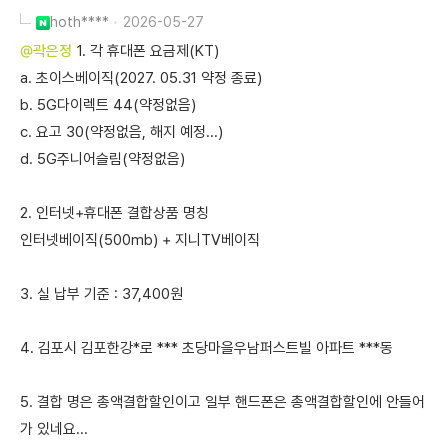
hoth****
2026-05-27
@곽은정
1. 각 휴대폰 요금제(KT)
a. 초이스베이직(2027. 05.31 약정 종료)
b. 5G다이렉트 44(약정없음)
c. 요고 30(약정없음, 해지 예정...)
d. 5G주니어슬림(약정없음)
2. 인터넷+휴대폰 결합상품 명칭
인터넷베이직(500mb) + 지니TV베이직
3. 실 납부 기준 : 37,400원
4. 김포시 김포한강*로 *** 초당마을우남퍼스트빌 아파트 ***동
5. 결합 명은 총액결합할인이고 일부 핸드폰은 총액결합할인에 안들어
가 있네요...