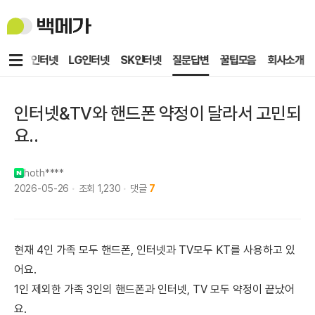
백
메
가
메
KT인터넷
LG인터넷
SK인터넷
질문답변
꿀팁모음
회사소개
뉴
인터넷&TV와 핸드폰 약정이 달라서 고민되
요..
hoth****
2026-05-26
조회
1,230
댓글
7
현재 4인 가족 모두 핸드폰, 인터넷과 TV모두 KT를 사용하고 있
어요.
1인 제외한 가족 3인의 핸드폰과 인터넷, TV 모두 약정이 끝났어
요.