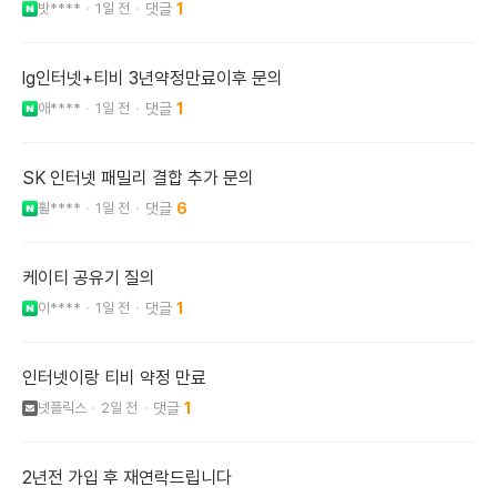
밧****
1일 전
1
lg인터넷+티비 3년약정만료이후 문의
애****
1일 전
1
SK 인터넷 패밀리 결합 추가 문의
휠****
1일 전
6
케이티 공유기 질의
이****
1일 전
1
인터넷이랑 티비 약정 만료
넷플릭스
2일 전
1
2년전 가입 후 재연락드립니다