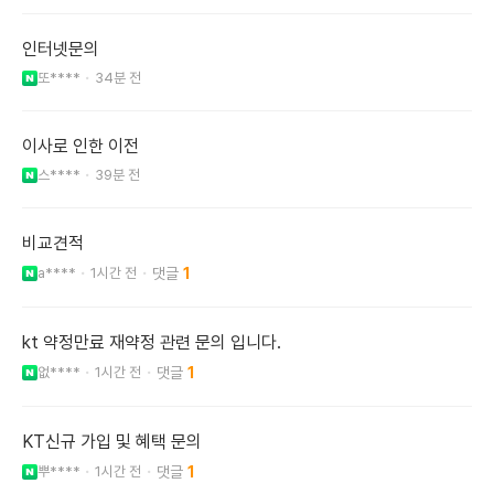
인터넷문의
또****
34분 전
이사로 인한 이전
스****
39분 전
비교견적
a****
1시간 전
1
kt 약정만료 재약정 관련 문의 입니다.
없****
1시간 전
1
KT신규 가입 및 혜택 문의
뿌****
1시간 전
1