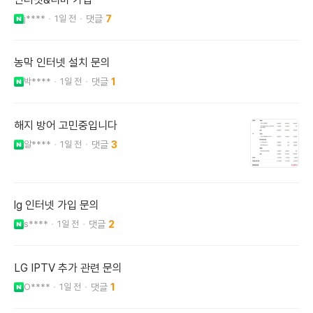
j****
1일 전
7
농막 인터넷 설치 문의
박****
1일 전
1
해지 방어 고민중입니다
알****
1일 전
3
lg 인터넷 가입 문의
s****
1일 전
2
LG IPTV 추가 관련 문의
O****
1일 전
1