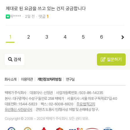
제대로 된 요금을 쓰고 있는 건지 궁금합니다
파****
2일 전
1
1
2
3
4
5
6
검색
질문하기
회사소개
이용약관
개인정보처리방침
연구실
백메가 주식회사
대표이사 : 신정권
사업자등록번호 : 503-86-14235
본사 : 대구광역시 수성구 들안로 258 백메가
서울지사 : 서울 마포구 독막로7길 40
대표전화 : 1544-5823
팩스 : 02-6008-6920
주요 법적고지
유선통신 사전승낙서
콘텐츠 도용시 민/형사상 처벌 및 손해배상 청구.
Copyright © 2008 ~ 2026 백메가 주식회사. 모든 권리 보유.
한
성
사
과
중
중
ISO9001