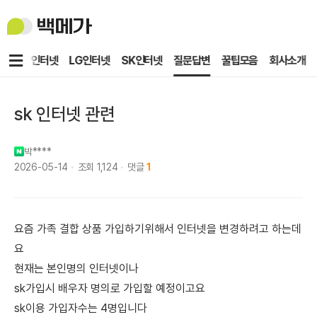
백
메
가
메
KT인터넷
LG인터넷
SK인터넷
질문답변
꿀팁모음
회사소개
뉴
sk 인터넷 관련
박****
2026-05-14
조회
1,124
댓글
1
요즘 가족 결합 상품 가입하기위해서 인터넷을 변경하려고 하는데
요
현재는 본인명의 인터넷이나
sk가입시 배우자 명의로 가입할 예정이고요
sk이용 가입자수는 4명입니다