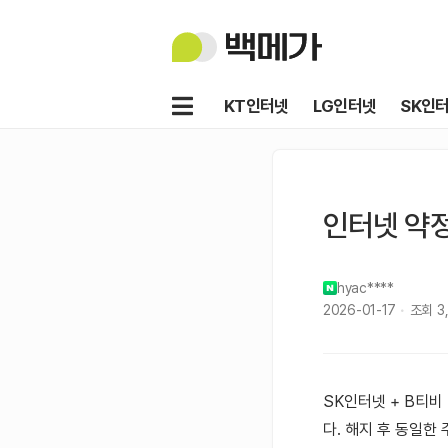
백
메
가
메
KT인터넷
LG인터넷
SK인
뉴
인터넷 약정
hyac****
2026-01-17
조회
3
SK인터넷 + B티비
다. 해지 후 동일한