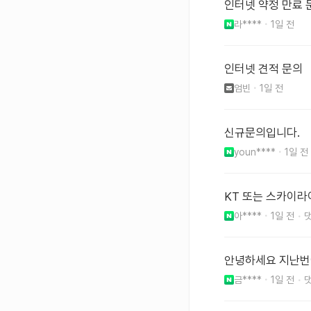
인터넷 약정 만료 
라****
1일 전
인터넷 견적 문의
엄빈
1일 전
신규문의입니다.
youn****
1일 전
KT 또는 스카이라
아****
1일 전
안녕하세요 지난번
금****
1일 전