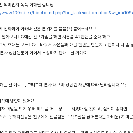
떤 의미인지 쏙쏙 이해될 겁니당
//www.100mb.kr/bbs/board.php?bo_table=information&wr_id=109
에 전화하여 아래와 같은 분위기를 뿜뿜(?) 뿜어주세요~!
 알아보니 LG에선 신규가입을 하면 사은품 47만원을 준다 하오.
 TV, 휴대폰 모두 LG로 바꿔서 사은품과 요금 할인을 받을지 고민이니 나 좀 
K 본사 상담원분이 이어서 소상하게 안내드릴 거예요.
하는 건 아니고, 그때그때 본사 내규와 상담원 재량에 따라 달라집니다 ^^;
실적에 영향이 있어요.
자 이탈을 막기 위해 혜택을 어느 정도 드리겠다 할 것이고, 실적이 좋다면 드
 ㅎㅎ 즉 해지신공은 친구에게 선물받은 즉석복권을 긁어본다는 가벼운(?) 마