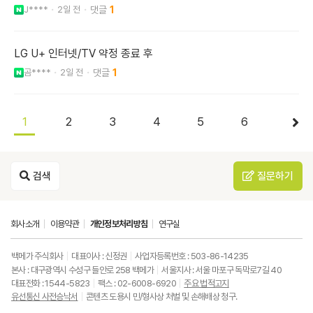
J****
2일 전
1
LG U+ 인터넷/TV 약정 종료 후
곰****
2일 전
1
1
2
3
4
5
6
검색
질문하기
회사소개
이용약관
개인정보처리방침
연구실
백메가 주식회사
대표이사 : 신정권
사업자등록번호 : 503-86-14235
본사 : 대구광역시 수성구 들안로 258 백메가
서울지사 : 서울 마포구 독막로7길 40
대표전화 : 1544-5823
팩스 : 02-6008-6920
주요 법적고지
유선통신 사전승낙서
콘텐츠 도용시 민/형사상 처벌 및 손해배상 청구.