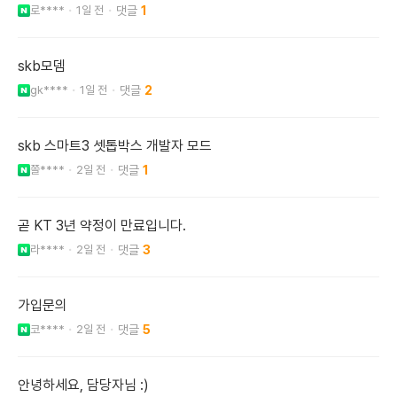
로****
1일 전
1
skb모뎀
gk****
1일 전
2
skb 스마트3 셋톱박스 개발자 모드
쫄****
2일 전
1
곧 KT 3년 약정이 만료입니다.
라****
2일 전
3
가입문의
코****
2일 전
5
안녕하세요, 담당자님 :)