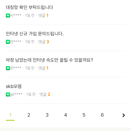
대칭망 확인 부탁드립니다
m****
1일 전
1
인터넷 신규 가입 문의드립니다.
원****
1일 전
3
약정 남았는데 인터넷 속도만 올릴 수 있을까요?
로****
1일 전
1
skb모뎀
gk****
1일 전
2
1
2
3
4
5
6