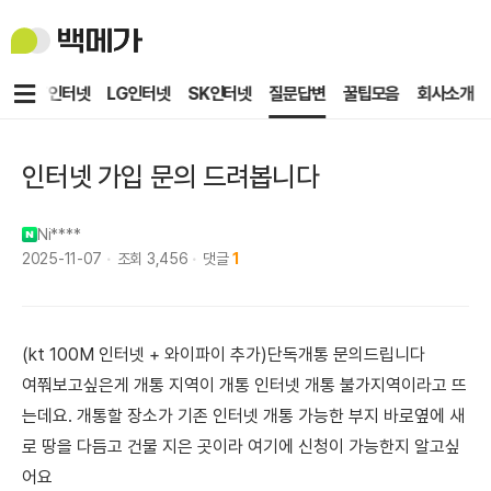
백
메
가
메
KT인터넷
LG인터넷
SK인터넷
질문답변
꿀팁모음
회사소개
뉴
인터넷 가입 문의 드려봅니다
Ni****
2025-11-07
조회
3,456
댓글
1
(kt 100M 인터넷 + 와이파이 추가)단독개통 문의드립니다
여쭤보고싶은게 개통 지역이 개통 인터넷 개통 불가지역이라고 뜨
는데요. 개통할 장소가 기존 인터넷 개통 가능한 부지 바로옆에 새
로 땅을 다듬고 건물 지은 곳이라 여기에 신청이 가능한지 알고싶
어요