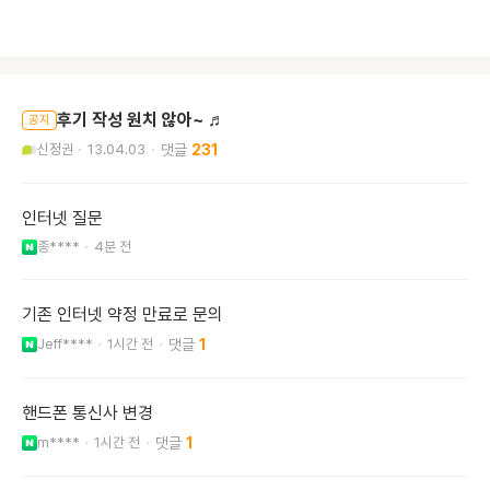
후기 작성 원치 않아~ ♬
공지
신정권
13.04.03
231
인터넷 질문
종****
4분 전
기존 인터넷 약정 만료로 문의
Jeff****
1시간 전
1
핸드폰 통신사 변경
m****
1시간 전
1