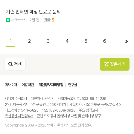
기존 인터넷 약정 만료로 문의
Jeff****
2일 전
5
1
2
3
4
5
6
검색
질문하기
회사소개
이용약관
개인정보처리방침
연구실
백메가 주식회사
대표이사 : 신정권
사업자등록번호 : 503-86-14235
본사 : 대구광역시 수성구 들안로 258 백메가
서울지사 : 서울 마포구 독막로7길 40
대표전화 : 1544-5823
팩스 : 02-6008-6920
주요 법적고지
유선통신 사전승낙서
콘텐츠 도용시 민/형사상 처벌 및 손해배상 청구.
Copyright © 2008 ~ 2026 백메가 주식회사. 모든 권리 보유.