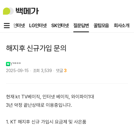
백
메
가
메
KT인터넷
LG인터넷
SK인터넷
질문답변
꿀팁모음
회사소개
뉴
해지후 신규가입 문의
Y****
2025-09-15
조회
3,539
댓글
3
현재 kt TV베이직, 인터넷 베이직, 와이파이1대
3년 약정 끝난상태로 이용중입니다.
1. KT 해지후 신규 가입시 요금제 및 사은품