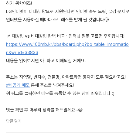
하기 위함이죠!
LG인터넷이 비대칭 망으로 지원된다면 인터넷 속도 느림, 끊김 문제로
인터넷을 사용하실 때마다 스트레스를 받게 될 것입니다🥲
📌 대칭형 vs 비대칭형 완벽 비교 : 인터넷 잘못 고르면 후회합니다!
https://www.100mb.kr/bbs/board.php?bo_table=informatio
n&wr_id=33833
내용을 읽어보시면 아~하고 이해되실 거예요.
주소는 지역명, 번지수, 건물명, 아파트라면 동까지 모두 필요하고요!
#비공개 메모
통해 주소를 남겨주세요!
위 링크를 클릭하면 메모를 등록할 수 있는 창이 띄워집니다 :)
댓글 확인 후 마무리 정리를 해드릴게요~😁
답글 달기