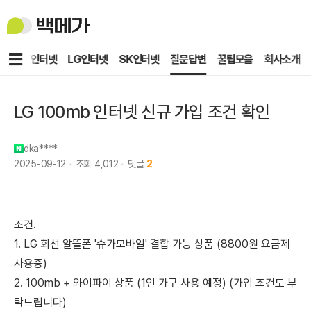
백
메
가
메
KT인터넷
LG인터넷
SK인터넷
질문답변
꿀팁모음
회사소개
뉴
LG 100mb 인터넷 신규 가입 조건 확인
dka****
2025-09-12
조회
4,012
댓글
2
조건.
1. LG 회선 알뜰폰 '슈가모바일' 결합 가능 상품 (8800원 요금제
사용중)
2. 100mb + 와이파이 상품 (1인 가구 사용 예정) (가입 조건도 부
탁드립니다)