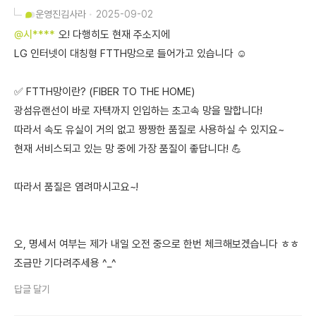
운영진
김사라
2025-09-02
@시****
오! 다행히도 현재 주소지에
LG 인터넷이 대칭형 FTTH망으로 들어가고 있습니다 ☺️
✅ FTTH망이란? (FIBER TO THE HOME)
광섬유랜선이 바로 자택까지 인입하는 초고속 망을 말합니다!
따라서 속도 유실이 거의 없고 짱짱한 품질로 사용하실 수 있지요~
현재 서비스되고 있는 망 중에 가장 품질이 좋답니다! 💪
따라서 품질은 염려마시고요~!
오, 명세서 여부는 제가 내일 오전 중으로 한번 체크해보겠습니다 ㅎㅎ
조금만 기다려주세용 ^_^
답글 달기