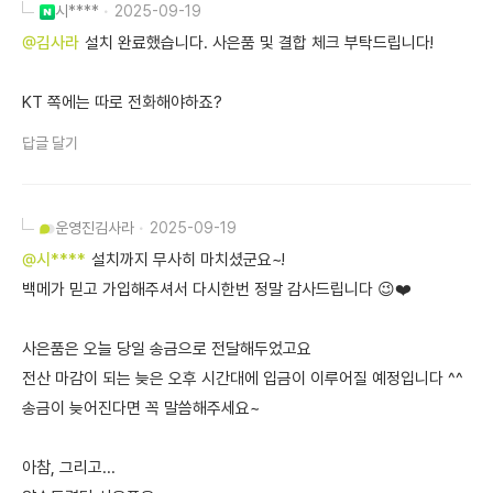
시****
2025-09-19
@김사라
설치 완료했습니다. 사은품 및 결합 체크 부탁드립니다!
KT 쪽에는 따로 전화해야하죠?
답글 달기
운영진
김사라
2025-09-19
@시****
설치까지 무사히 마치셨군요~!
백메가 믿고 가입해주셔서 다시한번 정말 감사드립니다 😉❤️
사은품은 오늘 당일 송금으로 전달해두었고요
전산 마감이 되는 늦은 오후 시간대에 입금이 이루어질 예정입니다 ^^
송금이 늦어진다면 꼭 말씀해주세요~
아참, 그리고...