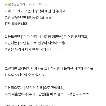
운영진
김사라
2025-09-03
아이코… 제가 이번에 정책이 바뀐 걸 놓치고
그만 잘못된 안내를 드렸네요 ㅠㅠ
정말 죄송합니다…!
말씀드렸던 [1기가 가입 시 사은품 28만원]은 이전 정책이고,
최근에는 [23만원]으로 변경이 되었어요 🥲
혼란을 드려서 다시 한 번 사과드립니다..!
그렇지만 고객님께서 가입을 고민하시면서 들이신 시간과 정성을
허투루 보내드릴 수는 없지요~
기본적으로는 [23만원 정책]으로 진행하되,
저희 서울팀에서 [추가 5만원]을 따로 챙겨드리겠습니다 ㅎㅎ