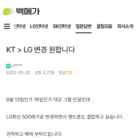
백
메
가
메
KT인터넷
LG인터넷
SK인터넷
질문답변
꿀팁모음
회사소개
뉴
KT > LG 변경 원합니다
시****
2025-09-02
조회
4,728
댓글
12
9월 13일인가 16일인가 대강 그쯤 만료인데
LG회선 500메가로 변경하면서 핸드폰도 결합하고 싶습니다.
견적하고 혜택 부탁드립니다!