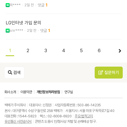
파****
2일 전
1
LG인터넷 가입 문의
srir****
2일 전
1
1
2
3
4
5
6
검색
질문하기
회사소개
이용약관
개인정보처리방침
연구실
백메가 주식회사
대표이사 : 신정권
사업자등록번호 : 503-86-14235
본사 : 대구광역시 수성구 들안로 258 백메가
서울지사 : 서울 마포구 독막로7길 40
대표전화 : 1544-5823
팩스 : 02-6008-6920
주요 법적고지
유선통신 사전승낙서
콘텐츠 도용시 민/형사상 처벌 및 손해배상 청구.