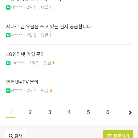
째****
2일 전
1
제대로 된 요금을 쓰고 있는 건지 궁금합니다
파****
2일 전
1
LG인터넷 가입 문의
srir****
2일 전
1
인터넷+TV 문의
뭉****
2일 전
3
1
2
3
4
5
6
검색
질문하기