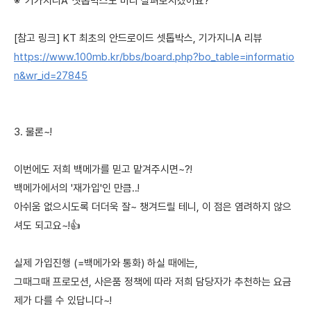
※ '기가지니A' 셋톱박스도 미리 살펴보시겠어요?
[참고 링크] KT 최초의 안드로이드 셋톱박스, 기가지니A 리뷰
https://www.100mb.kr/bbs/board.php?bo_table=informatio
n&wr_id=27845
3. 물론~!
이번에도 저희 백메가를 믿고 맡겨주시면~?!
백메가에서의 '재가입'인 만큼..!
아쉬움 없으시도록 더더욱 잘~ 챙겨드릴 테니, 이 점은 염려하지 않으
셔도 되고요~!👍
실제 가입진행 (=백메가와 통화) 하실 때에는,
그때그때 프로모션, 사은품 정책에 따라 저희 담당자가 추천하는 요금
제가 다를 수 있답니다~!