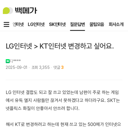
백
메
가
메
KT인터넷
LG인터넷
SK인터넷
질문답변
꿀팁모음
회사소개
뉴
LG인터넷 > KT인터넷 변경하고 싶어요.
디****
2025-09-01
조회
3,355
댓글
3
LG 인터넷 결합도 되고 잘 쓰고 있었는데 남편이 주로 하는 게임
에서 유독 엘지 사람들만 끊겨서 못하겠다고 하더라구요. SKT는
넷플릭스 화질이 안좋아서 안쓰려 합니다.
해서 KT로 변경하려고 하는데 현재 쓰고 있는 500메가 인터넷으