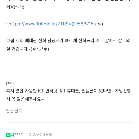
세용!^-^b
:
https://www.100mb.kr/?TRS=@c588715
(☜)
그럼 저희 베테랑 전화 담당자가 빠르게 전화드리고! + 알아서 잘~ 뫼
실 거랍니다~(∗❛⌄❛∗)
p.s.
혹시 결합 가능한 KT 인터넷, KT 휴대폰, 알뜰폰이 있다면 : 가입진행
시 꼭 말씀해주세요~!
답글 달기
디****
2025-09-03