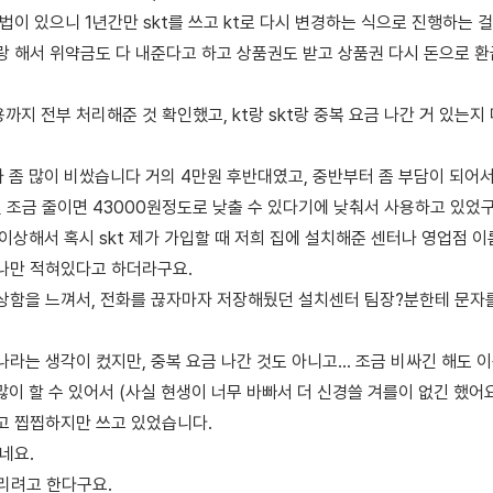
법이 있으니 1년간만 skt를 쓰고 kt로 다시 변경하는 식으로 진행하는 
랑 해서 위약금도 다 내준다고 하고 상품권도 받고 상품권 다시 돈으로 
지 전부 처리해준 것 확인했고, kt랑 skt랑 중복 요금 나간 거 있는지
가 좀 많이 비쌌습니다 거의 4만원 후반대였고, 중반부터 좀 부담이 되어서 
 조금 줄이면 43000원정도로 낮출 수 있다기에 낮춰서 사용하고 있었구
금 이상해서 혹시 skt 제가 가입할 때 저희 집에 설치해준 센터나 영업점 이
나만 적혀있다고 하더라구요.
상함을 느껴서, 전화를 끊자마자 저장해뒀던 설치센터 팀장?분한테 문자
라는 생각이 컸지만, 중복 요금 나간 것도 아니고... 조금 비싸긴 해도 
 많이 할 수 있어서 (사실 현생이 너무 바빠서 더 신경쓸 겨를이 없긴 했어
고 찝찝하지만 쓰고 있었습니다.
네요.
리려고 한다구요.