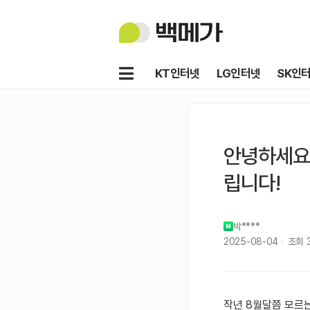
백
메
가
메
KT인터넷
LG인터넷
SK인
뉴
안녕하세요
립니다!
박****
2025-08-04
조회
작년 8월달쯤 모르