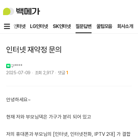
백
메
가
메
KT인터넷
LG인터넷
SK인터넷
질문답변
꿀팁모음
회사소개
뉴
인터넷 재약정 문의
구****
2025-07-09
조회
2,917
댓글
1
안녕하세요~
현재 저와 부모님댁은 가구가 분리 되어 있고
저의 휴대폰과 부모님의 [인터넷, 인터넷전화, IPTV 2대] 가 결합