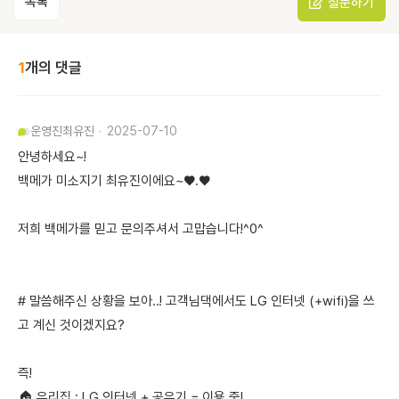
목록
질문하기
1
개의 댓글
운영진
최유진
2025-07-10
안녕하세요~!
백메가 미소지기 최유진이에요~♥.♥
저희 백메가를 믿고 문의주셔서 고맙습니다!^0^
# 말씀해주신 상황을 보아..! 고객님댁에서도 LG 인터넷 (+wifi)을 쓰
고 계신 것이겠지요?
즉!
🏠 우리집 : LG 인터넷 + 공유기 = 이용 중!