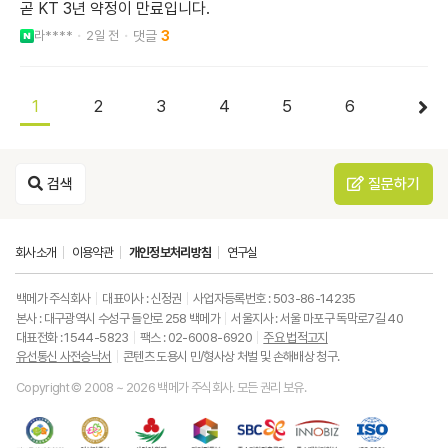
곧 KT 3년 약정이 만료입니다.
라****
2일 전
3
1
2
3
4
5
6
검색
질문하기
회사소개
이용약관
개인정보처리방침
연구실
백메가 주식회사
대표이사 : 신정권
사업자등록번호 : 503-86-14235
본사 : 대구광역시 수성구 들안로 258 백메가
서울지사 : 서울 마포구 독막로7길 40
대표전화 : 1544-5823
팩스 : 02-6008-6920
주요 법적고지
유선통신 사전승낙서
콘텐츠 도용시 민/형사상 처벌 및 손해배상 청구.
Copyright © 2008 ~ 2026 백메가 주식회사. 모든 권리 보유.
한
성
사
과
중
중
ISO9001
국
평
랑
기
소
소
품