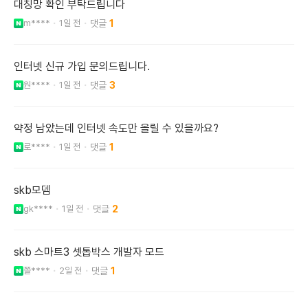
대칭망 확인 부탁드립니다
m****
1일 전
1
인터넷 신규 가입 문의드립니다.
원****
1일 전
3
약정 남았는데 인터넷 속도만 올릴 수 있을까요?
로****
1일 전
1
skb모뎀
gk****
1일 전
2
skb 스마트3 셋톱박스 개발자 모드
쫄****
2일 전
1