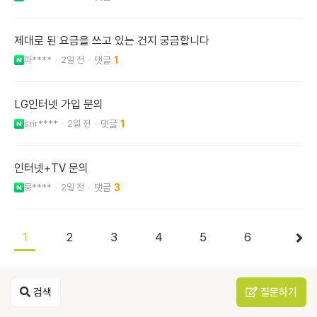
제대로 된 요금을 쓰고 있는 건지 궁금합니다
파****
2일 전
1
LG인터넷 가입 문의
srir****
2일 전
1
인터넷+TV 문의
뭉****
2일 전
3
1
2
3
4
5
6
검색
질문하기