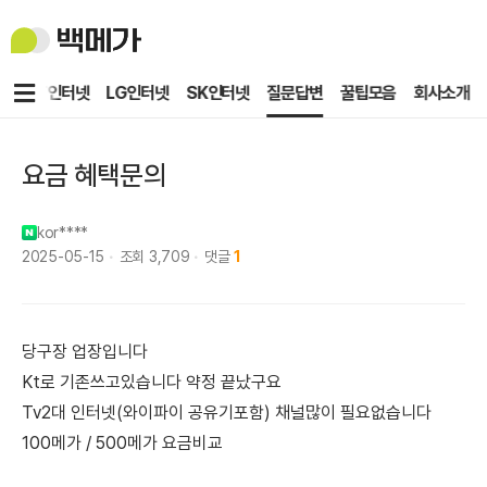
백
메
가
메
KT인터넷
LG인터넷
SK인터넷
질문답변
꿀팁모음
회사소개
뉴
요금 혜택문의
kor****
2025-05-15
조회
3,709
댓글
1
당구장 업장입니다
Kt로 기존쓰고있습니다 약정 끝났구요
Tv2대 인터넷(와이파이 공유기포함) 채널많이 필요없습니다
100메가 / 500메가 요금비교