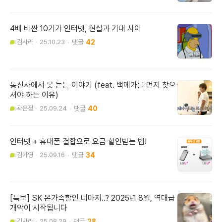
4배 비싼 10기가 인터넷, 현실과 기대 사이
김사라
25.10.23
42
통신사에서 못 듣는 이야기 (feat. 백메가를 먼저 찾으
셔야 하는 이유)
곽은정
25.09.24
40
인터넷 + 휴대폰 결합으로 요금 할인받는 법!
김가영
25.09.16
34
[특보] SK 온가족할인 너마저..? 2025년 8월, 역대급
개악이 시작됩니다
김사라
25.08.29
28