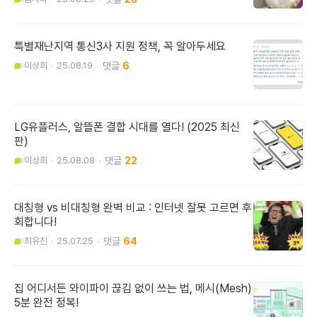
특별재난지역 통신3사 지원 정책, 꼭 알아두세요
이상희
25.08.19
6
LG유플러스, 알뜰폰 결합 시대를 열다! (2025 최신
판)
이상희
25.08.08
22
대칭형 vs 비대칭형 완벽 비교 : 인터넷 잘못 고르면 후
회합니다!
최유진
25.07.25
64
집 어디서든 와이파이 끊김 없이 쓰는 법, 메시(Mesh)
5분 완전 정복!