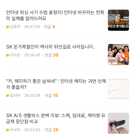
인터넷 피싱 사기 수법 총정리! 인터넷 바꾸라는 전화
의 실체를 알려드려요
김효주
26.07.29
8
SK 온가족할인이 역사의 뒤안길로 사라집니다.
이수빈
26.06.05
38
"거, 해지하기 좋은 날씨네" : 인터넷 해지는 과연 언제
가 좋을까?
김사라
26.05.06
16
SK AI 5 셋톱박스 완벽 리뷰: 스펙, 임대료, 케어형 요
금제 장단점 비교
이수빈
26.03.20
28