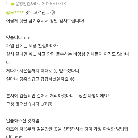
운영진
김사라
2025-07-18
@드****
앗~ 고객님… 🥲
이렇게 댓글 남겨주셔서 정말 감사드립니다!
맞습니다 ㅠㅠ
가입 전에는 세상 친절하다가
설치 끝나면 쏙... 하고 안면 몰수하는 비양심 업체들이 아직도 많습니
다
게다가 사은품까지 제대로 못 받으셨다니…
얼마나 당혹스럽고 답답하셨을까요 😢
본사에 컴플레인 걸어서 처리하셨다니… 정말 다행이에요!!
고생 많으셨습니다…👏👏
말씀해주신 것처럼,
애초에 처음부터 믿을만한 곳을 선택하시는 것이 가장 확실한 방법입
니다ㅎㅎ