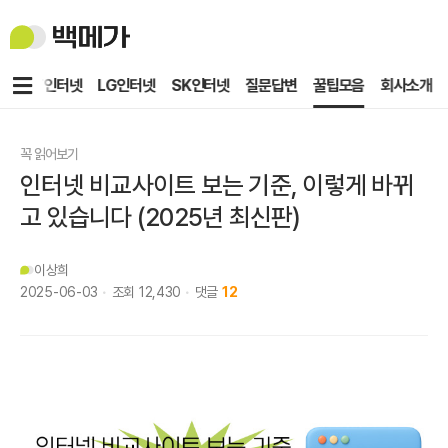
백
메
가
메
KT인터넷
LG인터넷
SK인터넷
질문답변
꿀팁모음
회사소개
뉴
꼭 읽어보기
인터넷 비교사이트 보는 기준, 이렇게 바뀌
고 있습니다 (2025년 최신판)
이상희
2025-06-03
조회
12,430
댓글
12