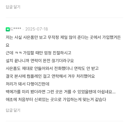
답글 달기
드****
2025-07-18
저는 사실 사은품만 보고 무작정 제일 많이 준다는 곳에서 가입했거든
요
근데 ㅋㅋ 가입할 때만 엄청 친절하시고
설치 끝나니까 연락이 완전 끊기더라구요
사은품도 제대로 안들어와서 전화했더니 연락도 안 받고
결국 본사에 컴플레인 걸고 연락해서 겨우 처리했어요
처리가 돼서 다행이긴한데
백메가를 미리 봤더라면 그런 곳은 거를 수 있었을텐데 아쉽네요…
애초에 처음부터 신뢰있는 곳으로 가입하는게 맞는거 같슴다
답글 달기