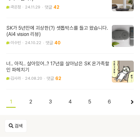
곽은정
24.11.29
42
SK가 5년만에 괴상한(?) 셋톱박스를 들고 왔습니다.
(AI4 vision 리뷰)
이수빈
24.10.22
40
너.. 아직.. 살아있어..? 17년을 살아남은 SK 온가족할
인 파헤치기
김사라
24.08.20
62
1
2
3
4
5
6
검색