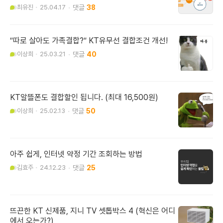
최유진
25.04.17
38
″따로 살아도 가족결합?″ KT유무선 결합조건 개선!
이상희
25.03.21
40
KT알뜰폰도 결합할인 됩니다. (최대 16,500원)
이상희
25.02.13
50
아주 쉽게, 인터넷 약정 기간 조회하는 방법
김효주
24.12.23
25
뜨끈한 KT 신제품, 지니 TV 셋톱박스 4 (혁신은 어디
에서 오는가?)