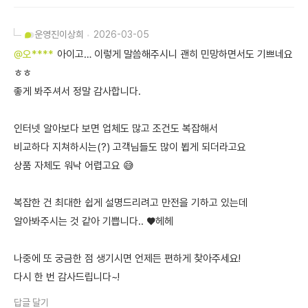
운영진
이상희
2026-03-05
@오****
아이고… 이렇게 말씀해주시니 괜히 민망하면서도 기쁘네요
ㅎㅎ
좋게 봐주셔서 정말 감사합니다.
인터넷 알아보다 보면 업체도 많고 조건도 복잡해서
비교하다 지쳐하시는(?) 고객님들도 많이 뵙게 되더라고요
상품 자체도 워낙 어렵고요 😅
복잡한 건 최대한 쉽게 설명드리려고 만전을 기하고 있는데
알아봐주시는 것 같아 기쁩니다.. ♥️헤헤
나중에 또 궁금한 점 생기시면 언제든 편하게 찾아주세요!
다시 한 번 감사드립니다~!
답글 달기