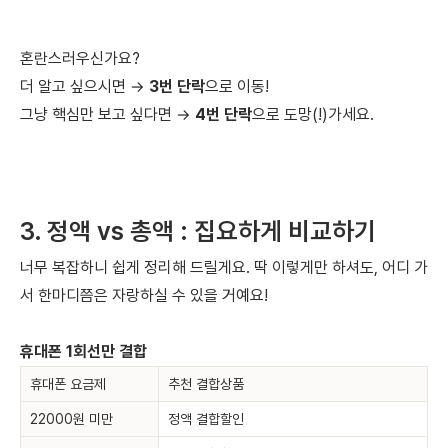
혼란스러우신가요?
더 알고 싶으시면 →
3번 단락
으로 이동!
그냥 핵심만 보고 싶다면 →
4번 단락
으로 도망(!)가세요.
3. 정액 vs 총액 : 집요하게 비교하기
너무 복잡하니 쉽게 정리해 드릴게요. 딱 이렇게만 하셔도, 어디 가
서 한마디쯤은 자랑하실 수 있을 거예요!
휴대폰 1회선만 결합
휴대폰 요금제
추천 결합상품
22000원 미만
정액 결합할인