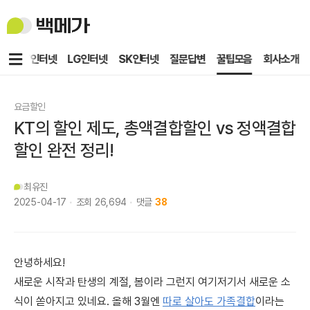
백
메
가
메
KT인터넷
LG인터넷
SK인터넷
질문답변
꿀팁모음
회사소개
뉴
요금할인
KT의 할인 제도, 총액결합할인 vs 정액결합
할인 완전 정리!
최유진
2025-04-17
조회
26,694
댓글
38
안녕하세요!
새로운 시작과 탄생의 계절, 봄이라 그런지 여기저기서 새로운 소
식이 쏟아지고 있네요. 올해 3월엔
따로 살아도 가족결합
이라는