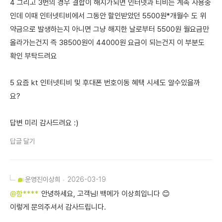
4 그리고 3번의 경우 결합이 해지가되면 인터넷과 티비는 계속 사용중
인데 이때 인터넷티비에서 그동안 할인받았던 5500원*개월수 도 위
약금으로 발생하는지 아니면 그냥 해지한 날로부터 5500원 월요금만
올라가는건지 즉 38500원이 44000원 요금이 되는건지 이 부분도
확인 부탁드려요
5 요즘 kt 인터넷티비 및 후대폰 번호이동 혜택 시세도 알수있을까
요?
답변 미리 감사드려요 :)
답글 달기
운영진
이상희
2026-03-19
@함****
안녕하세요, 고객님! 백메가 이상희입니다 😊
이렇게 문의주셔서 감사드립니다.