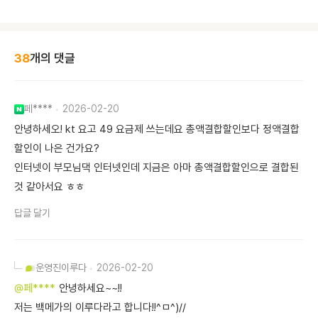
38
개의 댓글
페****
2026-02-20
안녕하세오! kt 요고 49 요금제 쓰는데요 총액결합할인보다 정액결합
할인이 나은 건가요?
인터넷이 부모님댁 인터넷인데 지금은 아마 총액결합할인으로 결합된
것 같아서요 ㅎㅎ
답글 달기
운영진
이루다
2026-02-20
@페****
안녕하세요~~!!
저는 백메가의 이루다라고 합니다!!^ㅁ^)//