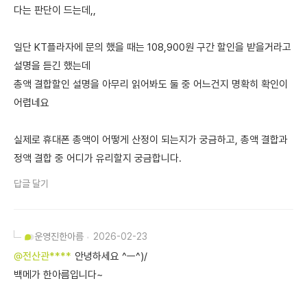
다는 판단이 드는데,,
일단 KT플라자에 문의 했을 때는 108,900원 구간 할인을 받을거라고
설명을 듣긴 했는데
총액 결합할인 설명을 아무리 읽어봐도 둘 중 어느건지 명확히 확인이
어렵네요
실제로 휴대폰 총액이 어떻게 산정이 되는지가 궁금하고, 총액 결합과
정액 결합 중 어디가 유리할지 궁금합니다.
답글 달기
운영진
한아름
2026-02-23
@전산관****
안녕하세요 ^ㅡ^)/
백메가 한아름입니다~