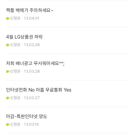
짝퉁 백메가 주의하세요~
신정권
13.04.01
4월 LG상품권 하락
신정권
13.03.28
저희 배너광고 무서워마세요^^;
신정권
13.03.28
인터넷전화 No 마플 무료통화 Yes
신정권
13.03.27
마감-특판인터넷 양도
신정권
13.03.16