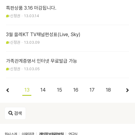
특판상품 3.16 마감됩니다.
신정권
13.03.14
3월 올레KT TV채널편성표(Live, Sky)
신정권
13.03.09
가족관계증명서 인터넷 무료발급 가능
신정권
13.03.05
13
14
15
16
17
18
검색
회사소개
이용약관
개인정보처리방침
연구실