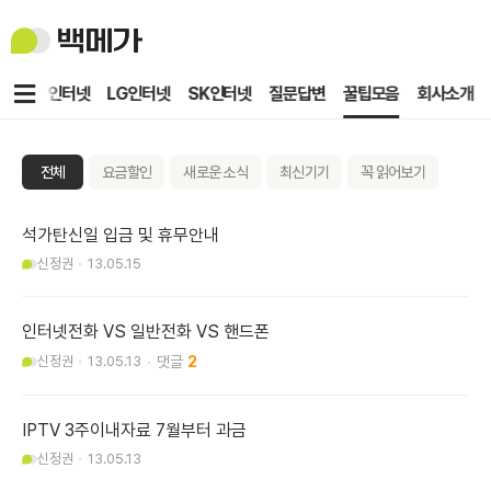
백
메
가
메
KT인터넷
LG인터넷
SK인터넷
질문답변
꿀팁모음
회사소개
뉴
전체
요금할인
새로운 소식
최신기기
꼭 읽어보기
석가탄신일 입금 및 휴무안내
신정권
13.05.15
인터넷전화 VS 일반전화 VS 핸드폰
신정권
13.05.13
2
IPTV 3주이내자료 7월부터 과금
신정권
13.05.13