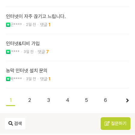
인터넷이 자주 끊기고 느립니다.
근****
2일 전
1
인터넷&티비 가입
j****
3일 전
7
농막 인터넷 설치 문의
박****
3일 전
1
1
2
3
4
5
6
검색
질문하기