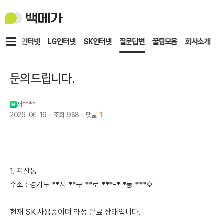
백
메
가
메
KT인터넷
LG인터넷
SK인터넷
질문답변
꿀팁모음
회사소개
뉴
문의드립니다.
서****
2026-06-16
조회
988
댓글
1
1. 관산동
주소 : 경기도 **시 **구 **로 ***-* *동 ***호
현재 SK 사용중이며 약정 만료 상태입니다.