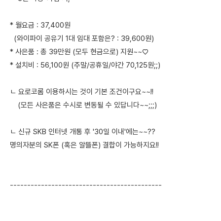
* 월요금 : 37,400원
(와이파이 공유기 1대 임대 포함은? : 39,600원)
* 사은품 : 총 39만원 (모두 현금으로) 지원~~♡
* 설치비 : 56,100원 (주말/공휴일/야간 70,125원;;)
ㄴ 요로코롬 이용하시는 것이 기본 조건이구요~~!!
(모든 사은품은 수시로 변동될 수 있답니다~~;;;)
ㄴ 신규 SKB 인터넷 개통 후 '30일 이내'에는~~??
명의자분의 SK폰 (혹은 알뜰폰) 결합이 가능하지요!!
--------------------------------------------