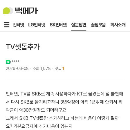
백
메
가
메
KT인터넷
LG인터넷
SK인터넷
질문답변
꿀팁모음
회사소개
뉴
TV셋톱추가
t****
2026-06-08
조회
1,078
댓글
1
인터넷, TV를 SKB로 계속 사용하다가 KT로 옮겼는데 넘 불편해
서 다시 SKB로 옮기려고하니 3년약정에 아직 1년밖에 안되서 위
약금이 약30만원정도 되더라구요.
그래서 SKB TV셋톱만 추가하려고 하는데 비용이 어떻게 될까
요? 기본요금제에 추가비용이 있는지