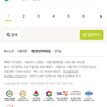
1
2
3
4
5
6
검색
질문하기
회사소개
이용약관
개인정보처리방침
연구실
백메가 주식회사
대표이사 : 신정권
사업자등록번호 : 503-86-14235
본사 : 대구광역시 수성구 들안로 258 백메가
서울지사 : 서울 마포구 독막로7길 40
대표전화 : 1544-5823
팩스 : 02-6008-6920
주요 법적고지
유선통신 사전승낙서
콘텐츠 도용시 민/형사상 처벌 및 손해배상 청구.
Copyright © 2008 ~ 2026 백메가 주식회사. 모든 권리 보유.
한
성
사
과
중
중
ISO9001
국
평
랑
기
소
소
품
정
등
의
정
기
벤
질
보
가
열
통
업
처
경
통
족
매
부
진
기
영
한