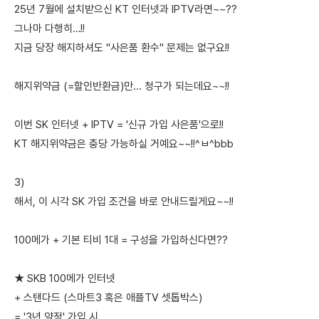
25년 7월에 설치받으신 KT 인터넷과 IPTV라면~~??
그나마 다행히…!!
지금 당장 해지하셔도 "사은품 환수" 문제는 없구요!!
해지위약금 (=할인반환금)만... 청구가 되는데요~~!!
이번 SK 인터넷 + IPTV = '신규 가입 사은품'으로!!
KT 해지위약금은 충당 가능하실 거예요~~!!^ㅂ^bbb
3)
해서, 이 시각 SK 가입 조건을 바로 안내드릴게요~~!!
100메가 + 기본 티비 1대 = 구성을 가입하신다면??
★ SKB 100메가 인터넷
+ 스탠다드 (스마트3 혹은 애플TV 셋톱박스)
= '3년 약정' 가입 시,