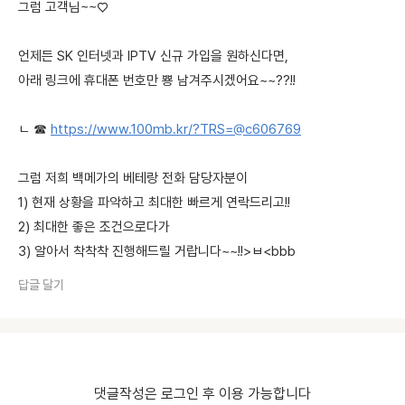
그럼 고객님~~♡
언제든 SK 인터넷과 IPTV 신규 가입을 원하신다면,
아래 링크에 휴대폰 번호만 뿅 남겨주시겠어요~~??!!
ㄴ ☎
https://www.100mb.kr/?TRS=@c606769
그럼 저희 백메가의 베테랑 전화 담당자분이
1) 현재 상황을 파악하고 최대한 빠르게 연락드리고!!
2) 최대한 좋은 조건으로다가
3) 알아서 착착착 진행해드릴 거랍니다~~!!>ㅂ<bbb
답글 달기
댓글작성은 로그인 후 이용 가능합니다