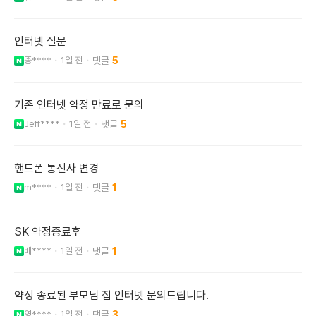
인터넷 질문
종****
1일 전
5
기존 인터넷 약정 만료로 문의
Jeff****
1일 전
5
핸드폰 통신사 변경
m****
1일 전
1
SK 약정종료후
베****
1일 전
1
약정 종료된 부모님 집 인터넷 문의드립니다.
영****
1일 전
3