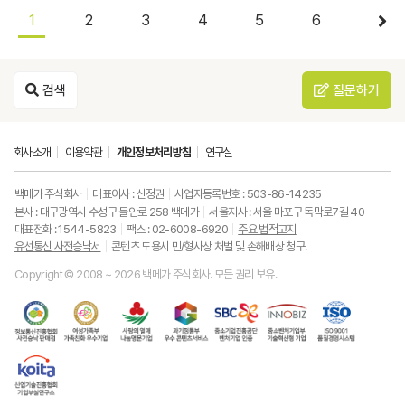
1
2
3
4
5
6
검색
질문하기
회사소개
이용약관
개인정보처리방침
연구실
백메가 주식회사
대표이사 : 신정권
사업자등록번호 : 503-86-14235
본사 : 대구광역시 수성구 들안로 258 백메가
서울지사 : 서울 마포구 독막로7길 40
대표전화 : 1544-5823
팩스 : 02-6008-6920
주요 법적고지
유선통신 사전승낙서
콘텐츠 도용시 민/형사상 처벌 및 손해배상 청구.
Copyright © 2008 ~ 2026 백메가 주식회사. 모든 권리 보유.
한
성
사
과
중
중
ISO9001
국
평
랑
기
소
소
품
정
등
의
정
기
벤
질
보
가
열
통
업
처
경
통
족
매
부
진
기
영
한
신
부
(사
우
흥
업
시
국
진
가
회
수
공
부
스
산
흥
족
복
콘
단
기
템
업
협
친
지
텐
벤
술