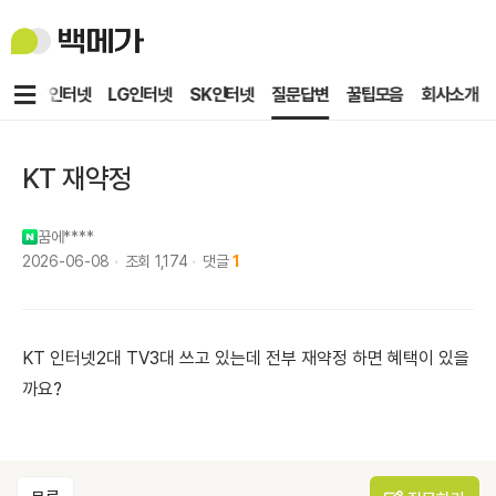
백
메
가
메
KT인터넷
LG인터넷
SK인터넷
질문답변
꿀팁모음
회사소개
뉴
KT 재약정
꿈에****
2026-06-08
조회
1,174
댓글
1
KT 인터넷2대 TV3대 쓰고 있는데 전부 재약정 하면 혜택이 있을
까요?