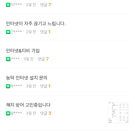
미****
2일 전
7
인터넷이 자주 끊기고 느립니다.
근****
2일 전
1
인터넷&티비 가입
j****
3일 전
7
농막 인터넷 설치 문의
박****
3일 전
1
해지 방어 고민중입니다
알****
3일 전
3