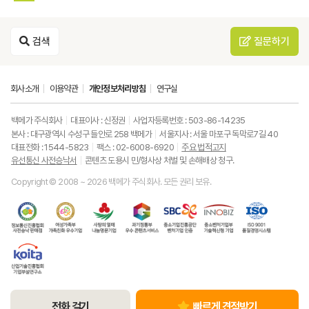
검색
질문하기
회사소개
이용약관
개인정보처리방침
연구실
백메가 주식회사
대표이사 : 신정권
사업자등록번호 : 503-86-14235
본사 : 대구광역시 수성구 들안로 258 백메가
서울지사 : 서울 마포구 독막로7길 40
대표전화 : 1544-5823
팩스 : 02-6008-6920
주요 법적고지
유선통신 사전승낙서
콘텐츠 도용시 민/형사상 처벌 및 손해배상 청구.
Copyright © 2008 ~ 2026 백메가 주식회사. 모든 권리 보유.
한
성
사
과
중
중
ISO9001
국
평
랑
기
소
소
품
정
등
의
정
기
벤
질
보
가
열
통
업
처
경
통
족
매
부
진
기
영
한
신
부
(사
우
흥
업
시
국
진
가
회
수
공
부
스
산
흥
족
복
콘
단
기
템
업
협
친
지
텐
벤
술
기
회
화
공
츠
처
혁
술
유
우
동
서
기
신
진
선
수
모
비
업
형
전화 걸기
빠르게 견적받기