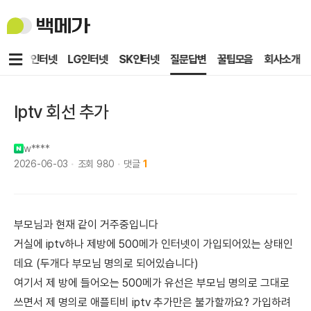
백
메
가
메
KT인터넷
LG인터넷
SK인터넷
질문답변
꿀팁모음
회사소개
뉴
Iptv 회선 추가
w****
2026-06-03
조회
980
댓글
1
부모님과 현재 같이 거주중입니다
거실에 iptv하나 제방에 500메가 인터넷이 가입되어있는 상태인
데요 (두개다 부모님 명의로 되어있습니다)
여기서 제 방에 들어오는 500메가 유선은 부모님 명의로 그대로
쓰면서 제 명의로 애플티비 iptv 추가만은 불가할까요? 가입하려