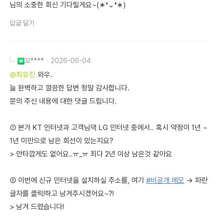
님의 소중한 회신 기다릴게요~(∗❛⌄❛∗)
답글 달기
꼬****
2026-06-04
@최유진
와우.
늘 완벽하고 깔끔한 답변 정말 감사합니다.
문의 주신 내용에 대한 댓글 드립니다.
① 본가 KT 인터넷과 고객님댁 LG 인터넷 중에서.. 혹시 약정이 1년 ~
1년 미만으로 남은 회선이 있는지요?
> 안타깝게도 없어요..ㅠ_ㅠ 죄다 2년 이상 남은것 같아요
② 이번에 신규 인터넷을 설치하실 주소를, 여기
#비공개 메모
→ 파란
글자를 클릭!하고 남겨주시겠어요~?!
> 남겨 드렸습니다!