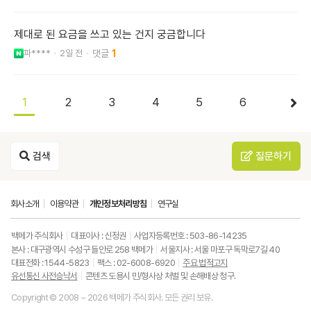
제대로 된 요금을 쓰고 있는 건지 궁금합니다
파****
2일 전
1
1
2
3
4
5
6
검색
질문하기
회사소개
이용약관
개인정보처리방침
연구실
백메가 주식회사
대표이사 : 신정권
사업자등록번호 : 503-86-14235
본사 : 대구광역시 수성구 들안로 258 백메가
서울지사 : 서울 마포구 독막로7길 40
대표전화 : 1544-5823
팩스 : 02-6008-6920
주요 법적고지
유선통신 사전승낙서
콘텐츠 도용시 민/형사상 처벌 및 손해배상 청구.
Copyright © 2008 ~ 2026 백메가 주식회사. 모든 권리 보유.