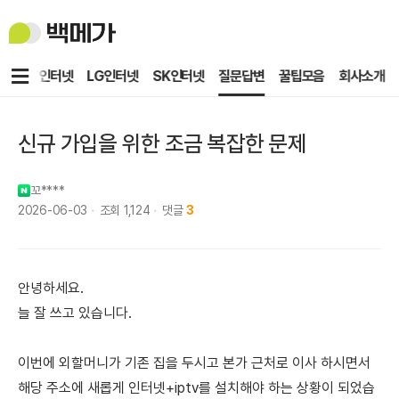
백
메
가
메
KT인터넷
LG인터넷
SK인터넷
질문답변
꿀팁모음
회사소개
뉴
신규 가입을 위한 조금 복잡한 문제
꼬****
2026-06-03
조회
1,124
댓글
3
안녕하세요.
늘 잘 쓰고 있습니다.
이번에 외할머니가 기존 집을 두시고 본가 근처로 이사 하시면서
해당 주소에 새롭게 인터넷+iptv를 설치해야 하는 상황이 되었습