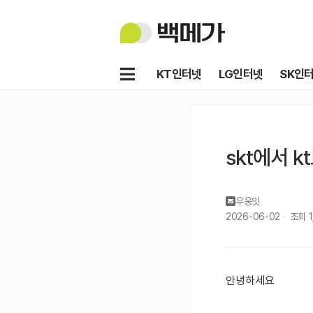
백
메
가
메
KT인터넷
LG인터넷
SK인
뉴
skt에서 
우웅잇
2026-06-02
조회
안녕하세요