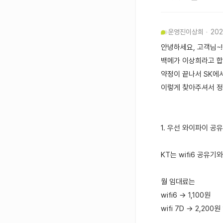
운영진
이상희
202
안녕하세요, 고객님~! 
백메가 이상희라고 
약정이 끝나서 SK에
이렇게 찾아주셔서 정
1. 우선 와이파이 공
KT는 wifi6 공유기
월 임대료는
wifi6 → 1,100원
wifi 7D → 2,200