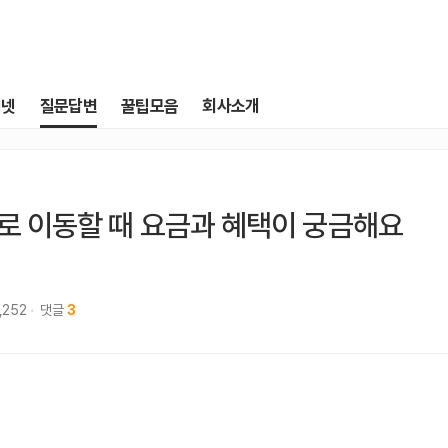
터넷
질문답변
꿀팁모음
회사소개
kt로 이동할 때 요금과 혜택이 궁금해요
1,252
댓글
3