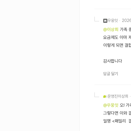
우웅잇
202
@이상희
가족 
요금제도 아마 
이렇게 되면 결
감사합니다
답글 달기
운영진
이상희
@우웅잇
오! 
그렇다면 이와 결
일명 <패밀리 