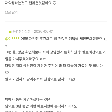
재약정하는것도 괜찮은것같아요 😃
답글 달기
운영진
이상희
2026-06-01
@여****
어머! 재약정 조건으로 꽤 괜찮은 혜택을 제안받으셨군요 +_
+
그런데.. 방금 확인해보니 저희 상담원과 통화하신 후 헬로비전으로 가
입을 마쳐주셨더라구요 ㅎㅎ
다행히 저희 상담원이 제안한 조건이 좀 더 마음이 가셨던 듯 합니다
😉
믿고 가입까지 맡겨주셔서 진심으로 감사드려요!
백메가 통해 가입하셨다는 것은
앞으로 3년 동안 어떤 애로사항에 봉착하시더라도