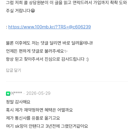
그럼 저희 콜 상담원분이 이 글을 읽고 연락드려서 가입까지 촥촥 도와
주실 거랍니다😁
:
https://www.100mb.kr/?TRS=@c606239
물론 이후에도 저는 댓글 달리면 바로 달려올테니!!
언제든 편하게 댓글로 불러주세요✨
항상 믿고 찾아주셔서 진심으로 감사드립니다 :)
답글 달기
여****
2026-05-29
정말 감사해요
혹시 제가 재약정하면 혜택은 어떨까요
제가 통신사를 유플로 옮기고요
여기 sk망이 안됀다고 3년전에 그랬던거같아요