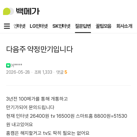
백
메
가
메
KT인터넷
LG인터넷
SK인터넷
질문답변
꿀팁모음
회사소개
뉴
다음주 약정만기입니다
여****
2026-05-28
조회
1,333
댓글
5
3년전 100메가를 통해 개통하고
만기가되어 문의드립니다
현재 인터넷 26400원 tv 16500원 스마트홈 8800원=51530
원 내고있어요
홈캠은 해지할거고 tv도 딱히 필요는 없어요