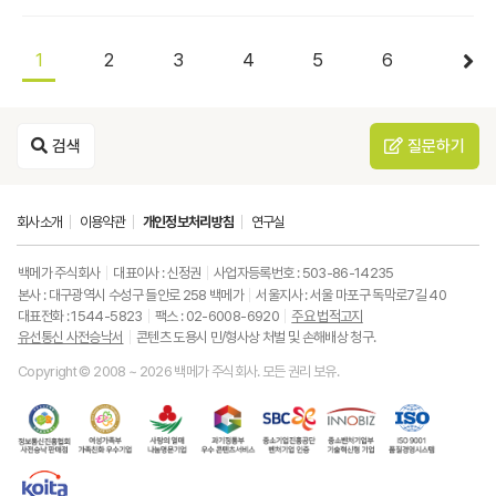
1
2
3
4
5
6
검색
질문하기
회사소개
이용약관
개인정보처리방침
연구실
백메가 주식회사
대표이사 : 신정권
사업자등록번호 : 503-86-14235
본사 : 대구광역시 수성구 들안로 258 백메가
서울지사 : 서울 마포구 독막로7길 40
대표전화 : 1544-5823
팩스 : 02-6008-6920
주요 법적고지
유선통신 사전승낙서
콘텐츠 도용시 민/형사상 처벌 및 손해배상 청구.
Copyright © 2008 ~ 2026 백메가 주식회사. 모든 권리 보유.
한
성
사
과
중
중
ISO9001
국
평
랑
기
소
소
품
정
등
의
정
기
벤
질
보
가
열
통
업
처
경
통
족
매
부
진
기
영
한
신
부
(사
우
흥
업
시
국