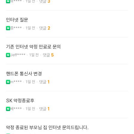
뭐****
1일 전
3
인터넷 질문
종****
1일 전
2
기존 인터넷 약정 만료로 문의
Jeff****
1일 전
5
핸드폰 통신사 변경
m****
1일 전
1
SK 약정종료후
베****
1일 전
1
약정 종료된 부모님 집 인터넷 문의드립니다.