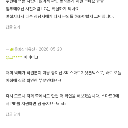
주변에 쓰는 사람이 없어서 확인 못하는게 제일 크네요 ㅠㅠ
첨부해주신 사진처럼 LG는 확실하게 되네요.
며칠지나서 다른 상담사에게 다시 문의를 해봐야할지 고민입니다.
답글 달기
운영진
최유진
2026-05-20
@크****
어머머..!
저희 백메가 직원분이 이용 중이신 SK 스마트3 셋톱박스로, 바로 오늘
아침에 직접 확인한 부분인데요~!
혹시 모르니 저희 쪽에서도 한번 더 확인을 해보겠습니다. 스마트3에
서 PIP를 지원하면 넘 좋지요~!>.<b
답글 달기