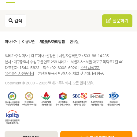
검색
질문하기
회사소개
이용약관
개인정보처리방침
연구실
백메가 주식회사
대표이사 : 신정권
사업자등록번호 : 503-86-14235
본사 : 대구광역시 수성구 들안로 258 백메가
서울지사 : 서울 마포구 독막로7길 40
대표전화 : 1544-5823
팩스 : 02-6008-6920
주요 법적고지
유선통신 사전승낙서
콘텐츠 도용시 민/형사상 처벌 및 손해배상 청구.
Copyright © 2008 ~ 2026 백메가 주식회사. 모든 권리 보유.
한
성
사
과
중
중
ISO9001
국
평
랑
기
소
소
품
정
등
의
정
기
벤
질
보
가
열
통
업
처
경
통
족
매
부
진
기
영
한
신
부
(사
우
흥
업
시
국
진
가
회
수
공
부
스
산
흥
족
복
콘
단
기
템
업
협
친
지
텐
벤
술
기
회
화
공
츠
처
혁
술
유
우
동
서
기
신
진