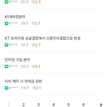
뭉****
2일 전
3
Kt재약정문의
네****
2일 전
1
KT 프리미엄 싱글결합에서 신혼미리결합으로 변경
가****
2일 전
7
인터넷 가입 문의
영****
2일 전
1
티비 해지 시 위약금 관련
ay****
2일 전
1
1
2
3
4
5
6