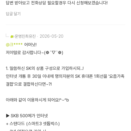
답변 받아보고 전화상담 필요할경우 다시 신청해보겠습니다!
답글 달기
운영진
최유진
2026-05-20
@크****
어머낫!
저야말로 감사합니다~(❁´▽`❁)
1. 말씀하신 SK의 상품 구성으로 가입하시되..!
인터넷 개통 후 30일 이내에 명의자분의 SK 휴대폰 1회선을 '요즘가족
결합'으로 결합하신다면~?!
아래와 같이 이용하시게 되어요!^~^b
▶ SKB 500메가 인터넷
+ 스탠다드 (스마트3 셋톱박스)