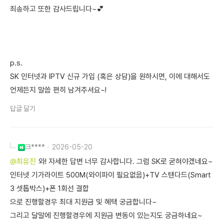
죄송하고 또한 감사드립니다~💕
p.s.
SK 인터넷과 IPTV 신규 가입 (혹은 상담)을 원하시면, 이에 대해서도
언제든지 말씀 편히 남겨주셔요~!
답글 달기
크****
2026-05-20
@최유진
와! 자세한 답변 너무 감사합니다. 그럼 SK로 굳혀야겠네요~
인터넷 기가라이트 500M(와이파이 필요없음)+TV 스탠다드(Smart
3 셋톱박스)+폰 1회선 결합
으로 진행할경우 최대 지원금 및 혜택 궁금합니다~
그리고 달말에 진행할경우에 지원금 변동이 있는지도 궁금하네요~