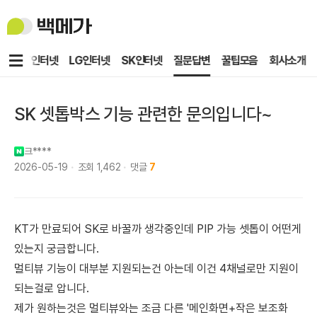
백
메
가
메
KT인터넷
LG인터넷
SK인터넷
질문답변
꿀팁모음
회사소개
뉴
SK 셋톱박스 기능 관련한 문의입니다~
크****
2026-05-19
조회
1,462
댓글
7
KT가 만료되어 SK로 바꿀까 생각중인데 PIP 가능 셋톱이 어떤게
있는지 궁금합니다.
멀티뷰 기능이 대부분 지원되는건 아는데 이건 4채널로만 지원이
되는걸로 압니다.
제가 원하는것은 멀티뷰와는 조금 다른 '메인화면+작은 보조화