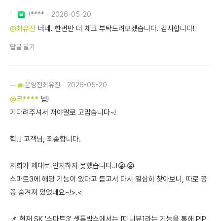
크****
2026-05-20
@최유진
네네. 한번만 더 체크 부탁드려보겠습니다. 감사합니다!
답글 달기
운영진
최유진
2026-05-20
@크****
넵!
기다려주셔서 저야말로 고맙습니다~!
헉..! 고객님, 죄송합니다.
저희가 제대로 인지하지 못했습니다..!😭😭
스마트3에 해당 기능이 있다고 듣고서 다시 열심히 찾아보니, 따로 꽁
꽁 숨겨져 있었네요~!>.<
📌 현재 SK '스마트3' 셋톱박스에서는 [미니뷰]라는 기능을 통해 PIP