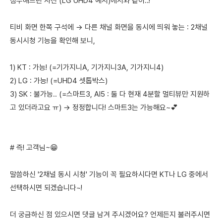
첨부해드린 사진 (LG UHD4 예시)에서와 같이..!
티비 화면 한쪽 구석에 → 다른 채널 화면을 동시에 띄워 놓는 : 2채널
동시시청 기능을 확인해 보니,
1) KT : 가능! (=기가지니A, 기가지니3A, 기가지니4)
2) LG : 가능! (=UHD4 셋톱박스)
3) SK : 불가능.. (=스마트3, AI5 : 둘 다 현재 4분할 멀티뷰만 지원하
고 있더라고요 ㅠ) → 정정합니다! 스마트3는 가능해요~💕
# 즉! 고객님~😁
말씀하신 '2채널 동시 시청' 기능이 꼭 필요하시다면 KT나 LG 중에서
선택하시면 되겠습니다~!
더 궁금하신 점 있으시면 댓글 남겨 주시겠어요? 언제든지 불러주시면