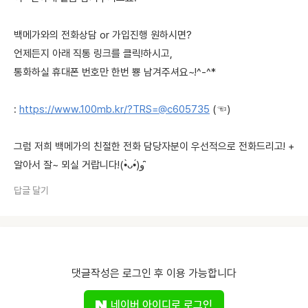
백메가와의 전화상담 or 가입진행 원하시면?
언제든지 아래 직통 링크를 클릭!하시고,
통화하실 휴대폰 번호만 한번 뿅 남겨주셔요~!^-^*
:
https://www.100mb.kr/?TRS=@c605735
(☜)
그럼 저희 백메가의 친절한 전화 담당자분이 우선적으로 전화드리고! +
알아서 잘~ 뫼실 거랍니다!(•̀ᴗ•́)و ̑̑
답글 달기
댓글작성은 로그인 후 이용 가능합니다
네이버 아이디로 로그인