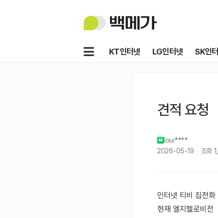
백
메
가
메
KT인터넷
LG인터넷
SK인
뉴
견적 요청
loui****
2026-05-19
조회
1
인터넷 티비 집전화
현재 엘지헬로비전