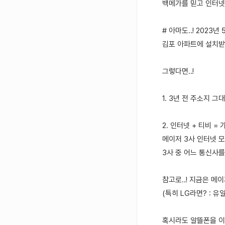
백메가를 믿고 인터넷
# 아마도..! 2023년 
김포 아파트에 설치받으
그렇다면..!
1. 3년 전 주소지 
2. 인터넷 + 티비 =
메이저 3사 인터넷 모
3사 중 어느 통신사
참고로..! 지금은 메
(특히 LG라면? : 
혹시라도 알뜰폰을 이