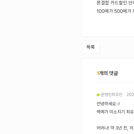
폰결합 카드할인 안
100메가 500메
목록
1
개의 댓글
운영진
최유진
202
안녕하세요~!
백메가 미소지기 최
어머나! 약 3년 전