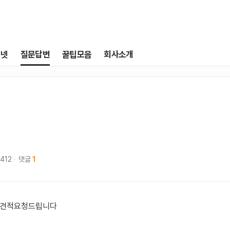
터넷
질문답변
꿀팁모음
회사소개
,412
댓글
1
 견적요청드립니다