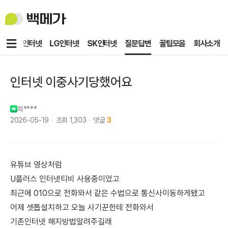
백
메
가
메
KT인터넷
LG인터넷
SK인터넷
질문답변
꿀팁모음
회사소개
뉴
인터넷 이중사기당했어요
희****
2026-05-19
조회
1,303
댓글
3
유튜브 영상처럼
U플러스 인터넷티비 사용중이었고
최근에 010으로 전화와서 같은 수법으로 통신사이동하게됐고
어제 셋톱설치하고 오늘 사기꾼한테 전화와서
기존인터넷 해지방법알려주길래