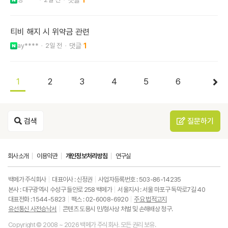
티비 해지 시 위약금 관련
ay****
2일 전
1
1
2
3
4
5
6
검색
질문하기
회사소개
이용약관
개인정보처리방침
연구실
백메가 주식회사
대표이사 : 신정권
사업자등록번호 : 503-86-14235
본사 : 대구광역시 수성구 들안로 258 백메가
서울지사 : 서울 마포구 독막로7길 40
대표전화 : 1544-5823
팩스 : 02-6008-6920
주요 법적고지
유선통신 사전승낙서
콘텐츠 도용시 민/형사상 처벌 및 손해배상 청구.
Copyright © 2008 ~ 2026 백메가 주식회사. 모든 권리 보유.