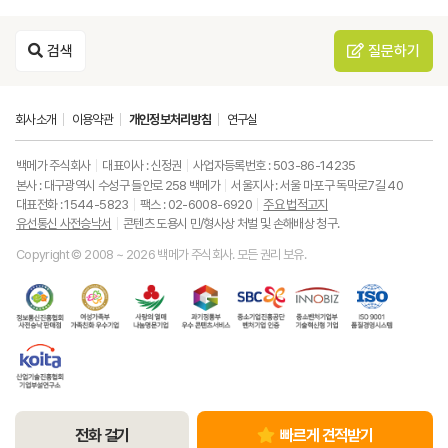
검색
질문하기
회사소개
이용약관
개인정보처리방침
연구실
백메가 주식회사
대표이사 : 신정권
사업자등록번호 : 503-86-14235
본사 : 대구광역시 수성구 들안로 258 백메가
서울지사 : 서울 마포구 독막로7길 40
대표전화 : 1544-5823
팩스 : 02-6008-6920
주요 법적고지
유선통신 사전승낙서
콘텐츠 도용시 민/형사상 처벌 및 손해배상 청구.
Copyright © 2008 ~ 2026 백메가 주식회사. 모든 권리 보유.
한
성
사
과
중
중
ISO9001
국
평
랑
기
소
소
품
정
등
의
정
기
벤
질
보
가
열
통
업
처
경
통
족
매
부
진
기
영
한
신
부
(사
우
흥
업
시
국
진
가
회
수
공
부
스
산
흥
족
복
콘
단
기
템
업
협
친
지
텐
벤
술
기
회
화
공
츠
처
혁
술
유
우
동
서
기
신
진
선
수
모
비
업
형
전화 걸기
빠르게 견적받기
흥
통
기
금
스
인
기