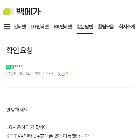
백
메
가
메
KT인터넷
LG인터넷
SK인터넷
질문답변
꿀팁모음
회사소개
뉴
확인요청
안****
2026-05-14
조회
1,277
댓글
1
안녕하세요
LG사용하다가 5/4에
KT TV+인터넷+휴대폰 2대 이동했습니다