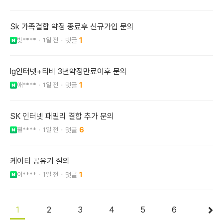
Sk 가족결합 약정 종료후 신규가입 문의
밧****
1일 전
1
lg인터넷+티비 3년약정만료이후 문의
애****
1일 전
1
SK 인터넷 패밀리 결합 추가 문의
휠****
1일 전
6
케이티 공유기 질의
이****
1일 전
1
1
2
3
4
5
6