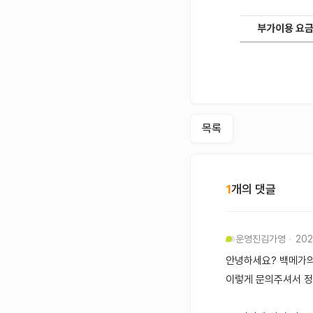
목록
1
개의 댓글
운영진
김가영
202
안녕하세요? 백메가의
이렇게 문의주셔서 정