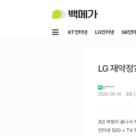
백
메
가
메
KT인터넷
LG인터넷
SK인
뉴
LG 재약정
망****
2026-05-14
조회
1
3년 약정이 끝나서
인터넷 500 + TV 