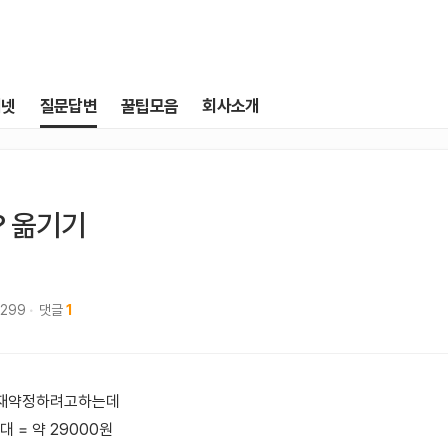
터넷
질문답변
꿀팁모음
회사소개
? 옮기기
,299
댓글
1
 재약정하려고하는데
1대 = 약 29000원