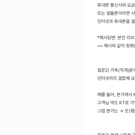
휴대폰 통신사와 요금
또는 알뜰폰이라면 사
인터넷과 휴대폰을 결
*예시답변: 본인 리브모
=> 예시와 같이 정확
질문2) 가족(직계)
인터넷끼리 결합해 요
예를 들어, 본가에서
고객님 댁도 KT로 
그럼 본가는 → 모(母