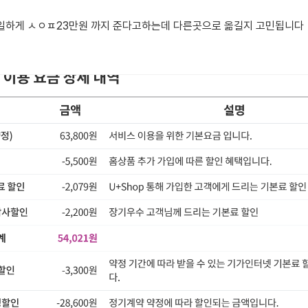
동일하게 ㅅㅇㅍ23만원 까지 준다고하는데 다른곳으로 옮길지 고민됩니다