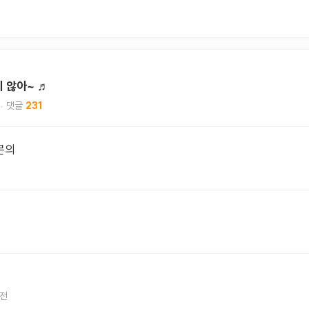
치 않아~ ♬
231
문의
 전