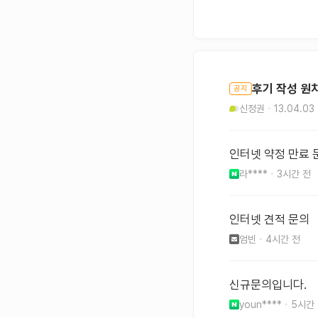
후기 작성 원
공지
신정권
13.04.03
인터넷 약정 만료 
라****
3시간 전
인터넷 견적 문의
엄빈
4시간 전
신규문의입니다.
youn****
5시간