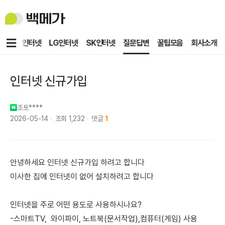
백
메
가
메
KT인터넷
LG인터넷
SK인터넷
질문답변
꿀팁모음
회사소개
뉴
인터넷 신규가입
조토****
2026-05-14
조회
1,232
댓글
1
안녕하세요 인터넷 신규가입 하려고 합니다
이사한 집에 인터넷이 없어 설치하려고 합니다
인터넷을 주로 어떤 용도로 사용하시나요?
-스마트TV, 와이파이, 노트북(문서작업),컴퓨터(게임) 사용