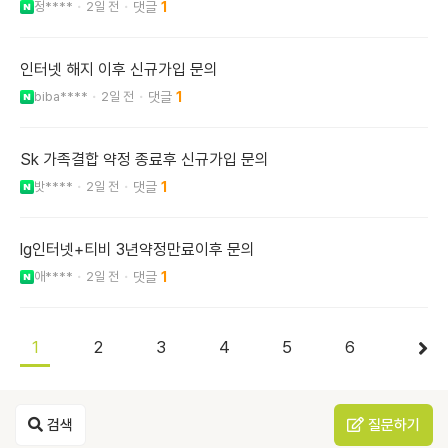
정****
2일 전
1
인터넷 해지 이후 신규가입 문의
biba****
2일 전
1
Sk 가족결합 약정 종료후 신규가입 문의
밧****
2일 전
1
lg인터넷+티비 3년약정만료이후 문의
애****
2일 전
1
1
2
3
4
5
6
검색
질문하기