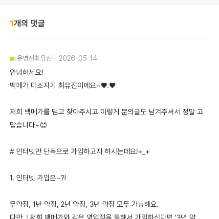
1
개의 댓글
운영진
최유진
2026-05-14
안녕하세요!
백메가 미소지기 최유진이에요~♥.♥
저희 백메가를 믿고 찾아주시고 이렇게 문의글도 남겨주셔서 정말 고
맙습니다~😊
# 인터넷만 단독으로 가입하고자 하시는데요!+_+
1. 인터넷 가입은~?!
무약정, 1년 약정, 2년 약정, 3년 약정 모두 가능해요.
다만..! 저희 백메가와 같은 영업점을 통해서 가입하신다면 '3년 약