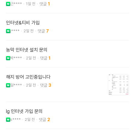
근****
1일 전
1
인터넷&티비 가입
j****
2일 전
7
농막 인터넷 설치 문의
박****
2일 전
1
해지 방어 고민중입니다
알****
2일 전
3
lg 인터넷 가입 문의
s****
2일 전
2