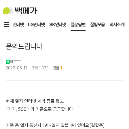
백
메
가
메
KT인터넷
LG인터넷
SK인터넷
질문답변
꿀팁모음
회사소개
뉴
문의드립니다
하****
2026-05-12
조회
1,373
댓글
1
현재 엘지 인터넷 계약 종료 됐고
1기가, 500메가 기준으로 궁금합니다
가족 중 엘지 통신사 1명+엘지 알뜰 1명 있어요(결합중)