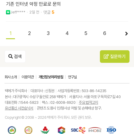
기존 인터넷 약정 만료로 문의
Jeff****
2일 전
5
1
2
3
4
5
6
검색
질문하기
회사소개
이용약관
개인정보처리방침
연구실
백메가 주식회사
대표이사 : 신정권
사업자등록번호 : 503-86-14235
본사 : 대구광역시 수성구 들안로 258 백메가
서울지사 : 서울 마포구 독막로7길 40
대표전화 : 1544-5823
팩스 : 02-6008-6920
주요 법적고지
유선통신 사전승낙서
콘텐츠 도용시 민/형사상 처벌 및 손해배상 청구.
Copyright © 2008 ~ 2026 백메가 주식회사. 모든 권리 보유.
한
성
사
과
중
중
ISO9001
국
평
랑
기
소
소
품