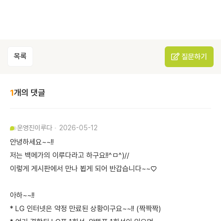
목록
질문하기
1
개의 댓글
운영진
이루다
2026-05-12
안녕하세요~~!!
저는 백메가의 이루다라고 하구요!!^ㅁ^)//
이렇게 게시판에서 만나 뵙게 되어 반갑습니다~~♡
아하~~!!
* LG 인터넷은 약정 만료된 상황이구요~~!! (짝짝짝)