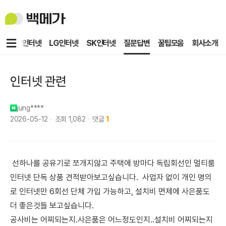
백
메
가
메
KT인터넷
LG인터넷
SK인터넷
질문답변
꿀팁모음
회사소개
뉴
인터넷 관련
jung****
2026-05-12
조회
1,082
댓글
1
선하나를 공유기로 쪼개지않고 주택에 방마다 독립회선인 멀티룸
인터넷 단독 상품 견적받아보고싶습니다. 사업자 없이 개인 명의
로 인터넷만 6회선 단체 가입 가능하고, 설치비 면제에 사은품도
더 좋은것들 보고싶습니다.
​공사비는 어찌되는지.사은품은 어느정도인지..설치비 어찌되는지