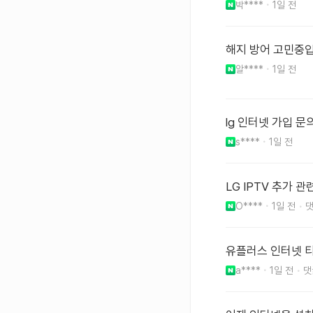
박****
1일 전
해지 방어 고민중
알****
1일 전
lg 인터넷 가입 문
s****
1일 전
LG IPTV 추가 관
O****
1일 전
유플러스 인터넷 
a****
1일 전