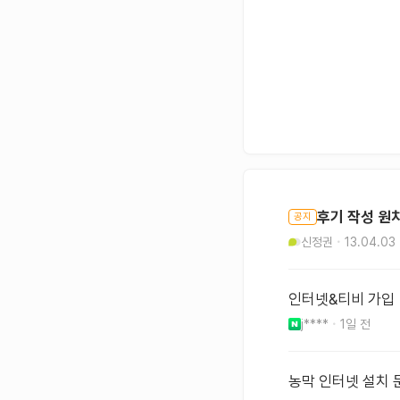
후기 작성 원
공지
신정권
13.04.03
인터넷&티비 가입
j****
1일 전
농막 인터넷 설치 