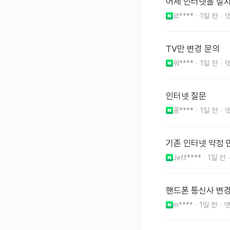
어제 인터넷을 설
코****
1일 전
TV만 변경 문의
뭐****
1일 전
인터넷 질문
종****
1일 전
기존 인터넷 약정 
Jeff****
1일 전
핸드폰 통신사 변
m****
1일 전