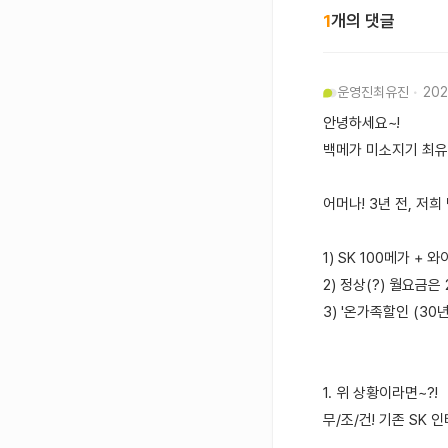
1
개의 댓글
운영진
최유진
202
안녕하세요~!
백메가 미소지기 최
어머나! 3년 전, 저
1) SK 100메가 +
2) 정상(?) 월요금은 
3) '온가족할인 (30
1. 위 상황이라면~?!
무/조/건! 기존 SK