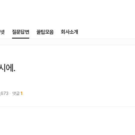
터넷
질문답변
꿀팁모음
회사소개
시에.
1,673
댓글
1