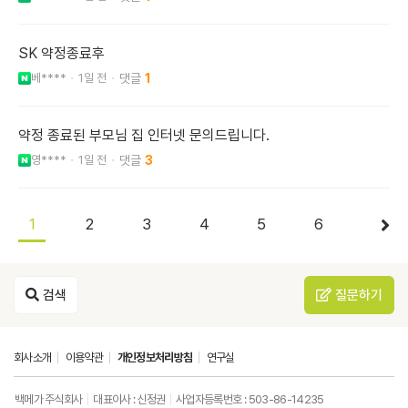
SK 약정종료후
베****
1일 전
1
약정 종료된 부모님 집 인터넷 문의드립니다.
영****
1일 전
3
1
2
3
4
5
6
검색
질문하기
회사소개
이용약관
개인정보처리방침
연구실
백메가 주식회사
대표이사 : 신정권
사업자등록번호 : 503-86-14235