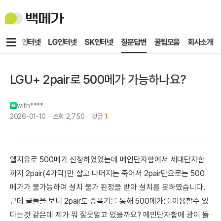
백
메
가
메
KT인터넷
LG인터넷
SK인터넷
질문답변
꿀팁모음
회사소개
뉴
LGU+ 2pair로 500메가 가능하나요?
with****
2026-01-10
조회
2,750
댓글
1
엘지유로 500메가 신청하였었는데 메인단자함에서 세대단자함
까지 2pair(4가닥)만 살고 나머지는 죽어서 2pair만으로는 500
메가가 불가능하여 설치 불가 판정을 받아 설치를 못하였습니다.
근데 글들을 보니 2pair도 증폭기를 통해 500메가를 이용할수 있
다는것 같은데 제가 뭐 잘못알고 있을까요? 메인단자함에 광이 들