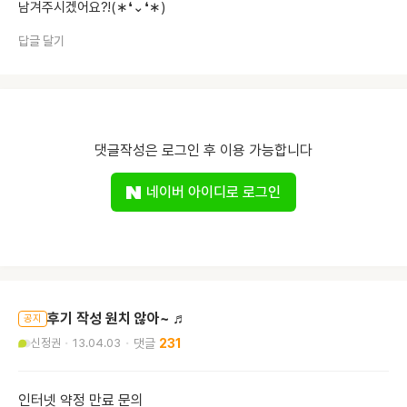
남겨주시겠어요?!(∗❛⌄❛∗)
답글 달기
댓글작성은 로그인 후 이용 가능합니다
네이버 아이디로 로그인
후기 작성 원치 않아~ ♬
공지
신정권
13.04.03
231
인터넷 약정 만료 문의